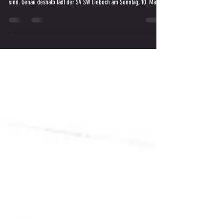
Woche unterstützen, anfeuern, trösten, mit fiebern und immer da
sind. Genau deshalb lädt der SV SW Lieboch am Sonntag, 10. Mai
2026, herzlich zum Muttertag am Sportplatz Lieboch ein. Ein Tag
voller Fußball, Gemeinschaft und besonderer Momente – für die
ganze Familie und ganz besonders für alle Mamas.
Nachwuchsfußball mit Herz Bereits ab dem Vormittag gehört der
Platz unserem Nachwuchs. Beim großen Jugendspielt