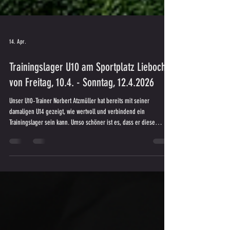
14. Apr.
Trainingslager U10 am Sportplatz Lieboch
von Freitag, 10.4. - Sonntag, 12.4.2026
Unser U10‑Trainer Norbert Atzmüller hat bereits mit seiner
damaligen U14 gezeigt, wie wertvoll und verbindend ein
Trainingslager sein kann. Umso schöner ist es, dass er diese
besondere Erfahrung nun auch unserer U10 ermöglicht und mit viel
Herzblut, Einsatz und Organisation erneut verwirklicht hat. Lieber
Norbert, dafür gebührt dir ein ganz besonders großes DANKESCHÖN.
Ebenso möchten wir uns bei Norberts Co-Trainer Michael Jörgler
und allen Familien bedanken, die dieses Train