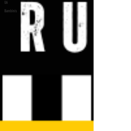
U6
Bambinis