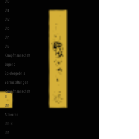
U10
U11
U12
U13
U14
U18
Kampfmannschaft
Jugend
Spielergebnis
Veranstaltungen
Kampfmannschaft
II
U15
Altherren
U15 B
U16