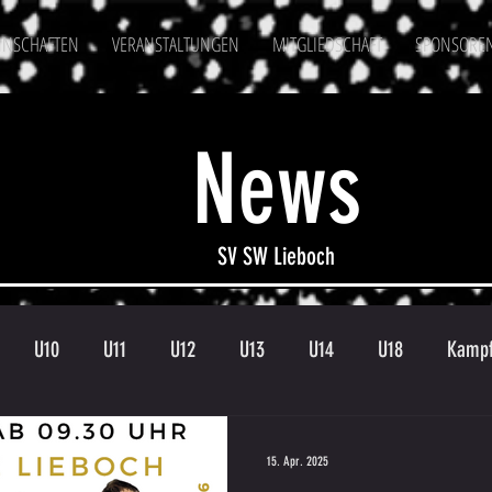
NSCHAFTEN
VERANSTALTUNGEN
MITGLIEDSCHAFT
SPONSORE
News
SV SW Lieboch
U10
U11
U12
U13
U14
U18
Kampf
en
Kampfmannschaft II
U15
Altherren
U15 B
15. Apr. 2025