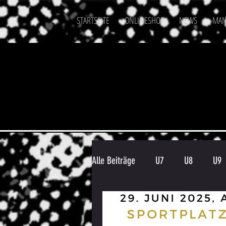
STARTSEITE
ONLINESHOP
NEWS
MAN
Alle Beiträge
U7
U8
U9
Spielergebnis
Veranstaltung