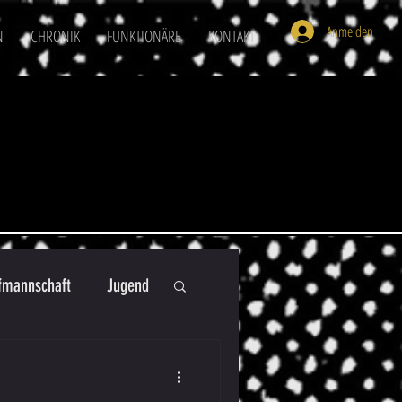
Anmelden
N
CHRONIK
FUNKTIONÄRE
KONTAKT
mannschaft
Jugend
U16
U6