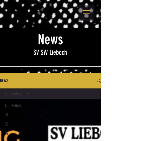
News
SV SW Lieboch
NEWS
Alle Beiträge
Alle Beiträge
U7
U8
U9