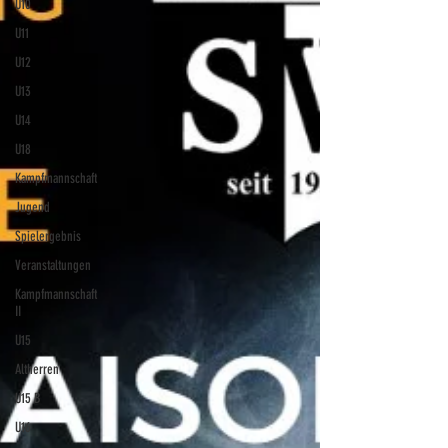
U10
U11
U12
U13
U14
U18
Kampfmannschaft
Jugend
Spielergebnis
Veranstaltungen
Kampfmannschaft
II
U15
Altherren
U15 B
U16