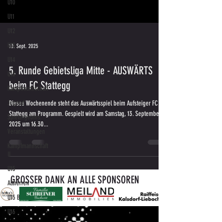
U10
U11
U12
U13
10. Sept. 2025
U14
5. Runde Gebietsliga Mitte - AUSWÄRTS
U18
beim FC Stattegg
Kampfmannschaft
Jugend
Dieses Wochenende steht das Auswärtsspiel beim Aufsteiger FC
Stattegg am Programm. Gespielt wird am Samstag, 13. September
Spielergebnis
2025 um 16.30...
Veranstaltungen
Kampfmannschaft
II
U15
GROSSER DANK AN ALLE SPONSOREN
Altherren
U15 B
U16