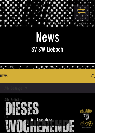
News
SV SW Lieboch
NEWS
Alle Beiträge
Alle Beiträge
U7
U8
Load video
U9