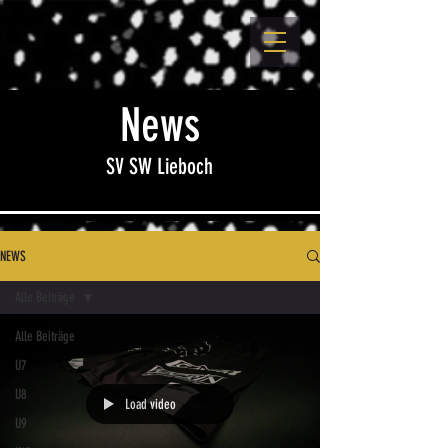
News
SV SW Lieboch
NEWS
Alle Beiträge
Alle Beiträge
U7
U8
Load video
U9