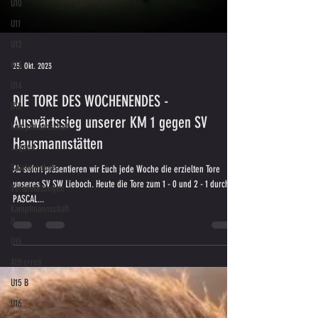
U10
U11
U12
U13
23. Okt. 2023
U14
DIE TORE DES WOCHENENDES -
U18
Auswärtssieg unserer KM 1 gegen SV
Kampfmannschaft
Hausmannstätten
Jugend
Spielergebnis
Ab sofort präsentieren wir Euch jede Woche die erzielten Tore
unseres SV SW Lieboch. Heute die Tore zum 1 - 0 und 2 - 1 durch
Veranstaltungen
PASCAL...
Kampfmannschaft
II
U15
Altherren
U15 B
U16