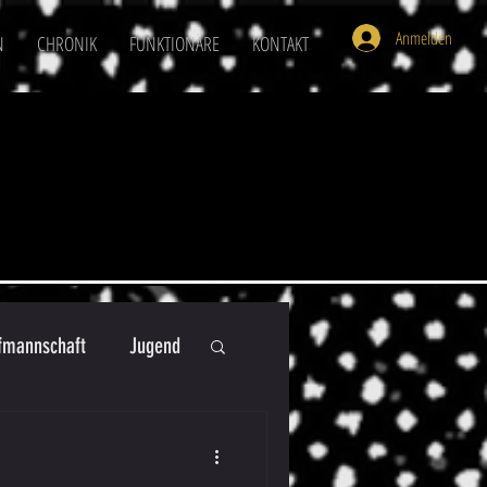
Anmelden
N
CHRONIK
FUNKTIONÄRE
KONTAKT
mannschaft
Jugend
U16
U6