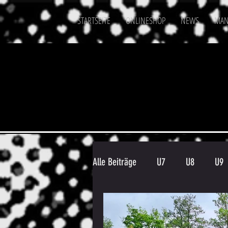
STARTSEITE
ONLINESHOP
NEWS
MAN
Alle Beiträge
U7
U8
U9
Spielergebnis
Veranstaltung