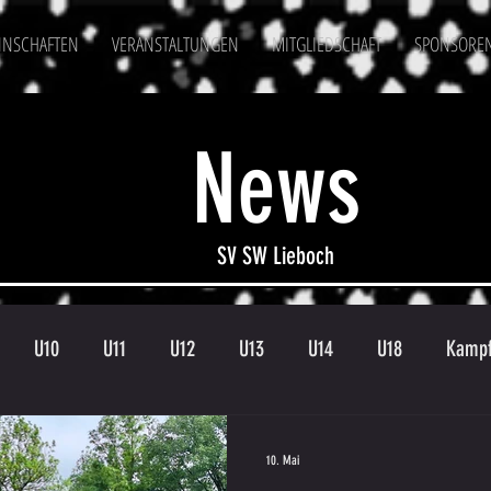
NSCHAFTEN
VERANSTALTUNGEN
MITGLIEDSCHAFT
SPONSORE
News
SV SW Lieboch
U10
U11
U12
U13
U14
U18
Kampf
en
Kampfmannschaft II
U15
Altherren
U15 B
10. Mai