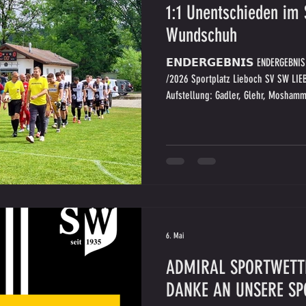
1:1 Unentschieden im 
Wundschuh
𝗘𝗡𝗗𝗘𝗥𝗚𝗘𝗕𝗡𝗜𝗦 ENDERGEBNIS
/2026 Sportplatz Lieboch SV SW LIE
Aufstellung: Gadler, Glehr, Moshamme
Weissenbacher), Husetovic, Kreinz, 
Vielen Dank an unseren Partner AD
Unterstützung an diesem Spieltag:
6. Mai
ADMIRAL SPORTWETTE
DANKE AN UNSERE S