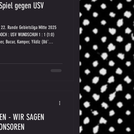
Spiel gegen USV
 22. Runde Gebietsliga Mitte 2025
BOCH : USV WUNDSCHUH 1 : 1 (1:0)
r, Bucur, Kamper, Yildiz (86‘
Boka (45‘ Schilcher), Traußnigg, Lung
MIRAL SPORTWETTEN für die
N - WIR SAGEN
PONSOREN