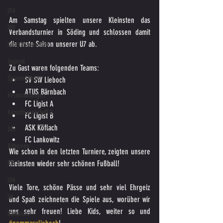
U14
Am Samstag spielten unsere Kleinsten das 
U18
Verbandsturnier in Söding und schlossen damit 
die erste Saison unserer U7 ab.
Kampfmannschaft
Jugend
Zu Gast waren folgenden Teams:
Spielergebnis
SV SW Lieboch
ATUS Bärnbach
Veranstaltungen
FC Ligist A
Kampfmannschaft II
FC Ligist B
ASK Köflach
U15
FC Lankowitz
Altherren
Wie schon in den letzten Turniere, zeigten unsere 
Kleinsten wieder sehr schönen Fußball! 
U15 B
U16
Viele Tore, schöne Pässe und sehr viel Ehrgeiz 
U6
und Spaß zeichneten die Spiele aus, worüber wir 
uns sehr freuen! Liebe Kids, weiter so und 
Bambinis