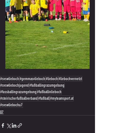
#svswlieboch
#gemmasvlieboch
#lieboch
#liebochvernetzt
#svswliebochjugend
#fußballingrazumgebung
#fussballingrazumgebung
#fußballinlieboch
#steirischerfußballverband
#fußball
#myteamsport.at
#svswliebochu7
U7