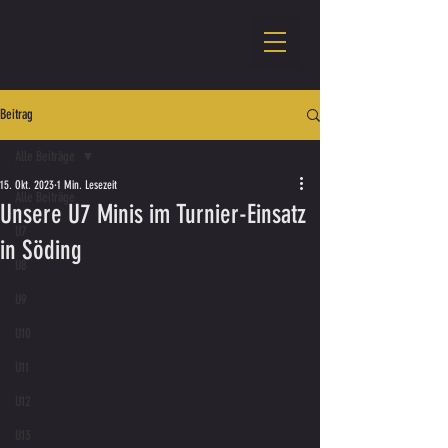
Beitrag
Alle Beiträge
15. Okt. 2023
1 Min. Lesezeit
Alle Beiträge
Unsere U7 Minis im Turnier-Einsatz
U7
in Söding
U8
U9
U10
U11
U12
U13