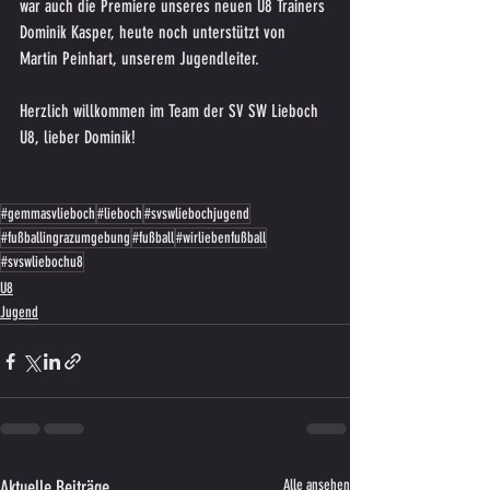
war auch die Premiere unseres neuen U8 Trainers 
Dominik Kasper, heute noch unterstützt von 
Martin Peinhart, unserem Jugendleiter.
Herzlich willkommen im Team der SV SW Lieboch 
U8, lieber Dominik!
#gemmasvlieboch
#lieboch
#svswliebochjugend
#fußballingrazumgebung
#fußball
#wirliebenfußball
#svswliebochu8
U8
Jugend
Aktuelle Beiträge
Alle ansehen