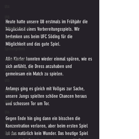
U14
U18
Heute hatte unsere U8 erstmals im Frühjahr die 
Kampfmannschaft
Möglichkeit eines Vorbereitungsspiels. Wir 
bedanken uns beim UFC Söding für die 
Jugend
Möglichkeit und das gute Spiel.
Spielergebnis
Alle Kinder konnten wieder einmal spüren, wie es 
Veranstaltungen
sich anfühlt, die Dress anzuhaben und 
Kampfmannschaft II
gemeinsam ein Match zu spielen.
U15
Anfangs ging es gleich mit Vollgas zur Sache, 
Altherren
unsere Jungs spielten schöne Chancen heraus 
U15 B
und schossen Tor um Tor. 
U16
Gegen Ende hin ging dann ein bisschen die 
U6
Konzentration verloren, aber beim ersten Spiel 
ist das natürlich kein Wunder. Das heutige Spiel 
Bambinis