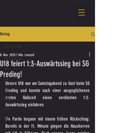
Beitrag
Alle Beiträge
8. Nov. 2025
1 Min. Lesezeit
Alle Beiträge
U18 feiert 1:3-Auswärtssieg bei SG
U7
Preding!
U8
Unsere U18 war am Samstagabend zu Gast beim SG 
U9
Preding und konnte nach einer ausgeglichenen 
ersten Halbzeit einen verdienten 1:3-
U10
Auswärtssieg einfahren.
U11
Die Partie begann mit einem frühen Rückschlag: 
U12
Bereits in der 11. Minute gingen die Hausherren 
U13