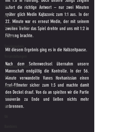
mit 1:0 in Führung. Doch unsere Jungs zeigten 
U14
sofort die richtige Antwort – nur zwei Minuten 
später glich Medin Kajtazovic zum 1:1 aus. In der 
U18
22. Minute war es erneut Medin, der mit seinem 
Kampfmannschaft
zweiten Treffer das Spiel drehte und uns mit 1:2 in 
Führung brachte. 
Jugend
Spielergebnis
Mit diesem Ergebnis ging es in die Halbzeitpause.
Veranstaltungen
Nach dem Seitenwechsel übernahm unsere 
Kampfmannschaft II
Mannschaft endgültig die Kontrolle. In der 56. 
U15
Minute verwandelte Vanes Hovhanissian einen 
Foul-Elfmeter sicher zum 1:3 und machte damit 
Altherren
den Deckel drauf. Von da an spielten wir die Partie 
U15 B
souverän zu Ende und ließen nichts mehr 
anbrennen.
U16
U6
Bambinis