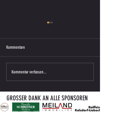
Kommentare
U18 Meisterschaftsspiel – 4. Runde
U18, 1. Runde - Auswär
Kommentar verfassen...
Andritz
GROSSER DANK AN ALLE SPONSOREN
KONTAKTIEREN