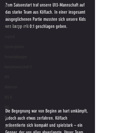
Zum Saisonstart traf unsere U13-Mannschaft auf 
U14
das starke Team aus Köflach. In einer insgesamt 
U18
ausgeglichenen Partie mussten sich unsere Kids 
uns knapp mit 0:1 geschlagen geben.
Kampfmannschaft
Jugend
Spielergebnis
Veranstaltungen
Kampfmannschaft II
U15
Altherren
U15 B
U16
Die Begegnung war von Beginn an hart umkämpft, 
U6
jedoch auch etwas zerfahren. Köflach 
präsentierte sich kompakt und spielstark – ein 
Bambinis
Gegner, der uns alles abverlangte. Unser Team 