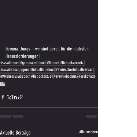
Gemma, Jungs – wir sind bereit für die nächsten 
Herausforderungen!
#svswlieboch
#gemmasvlieboch
#lieboch
#liebochvernetzt
#svswliebochjugend
#fußballinlieboch
#steirischerfußballverband
#90jahresvswlieboch
#liebochaktuell
#svswliebochu13
#askköflach
U13
Aktuelle Beiträge
Alle ansehen