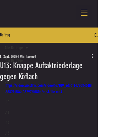
Beitrag
Alle Beiträge
8. Sept. 2025
1 Min. Lesezeit
Alle Beiträge
U13: Knappe Auftaktniederlage
U7
gegen Köflach
U8
https://video.wixstatic.com/video/167019_6fb3f447c0ff451f8
U9
8682fc584e06297/1080p/mp4/file.mp4
U10
U11
U12
U13