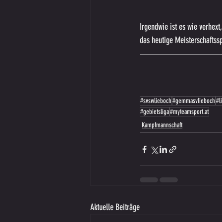
Irgendwie ist es wie verhex
das heutige Meisterschaftss
#svswlieboch
#gemmasvlieboch
#l
#gebietsliga
#myteamsport.at
Kampfmannschaft
Aktuelle Beiträge