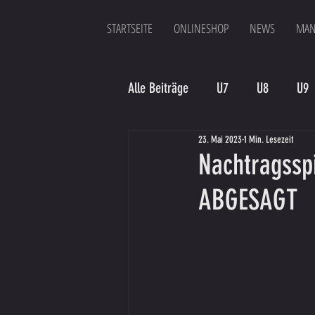
STARTSEITE
ONLINESHOP
NEWS
MAN
Alle Beiträge
U7
U8
U9
23. Mai 2023
1 Min. Lesezeit
Spielergebnis
Veranstaltung
Nachtragssp
ABGESAGT
Bambinis