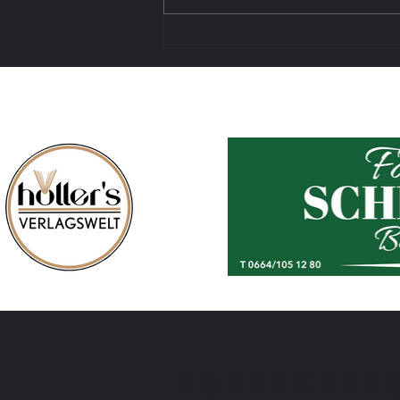
Vorbereitungsspiel – SV SW Lieboch in
Vasoldsberg
KONTAKTIE