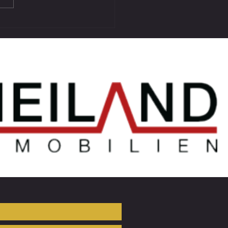
GEBNIS VORBEREITUNGSSPIEL
 ATUS BÄRNBACH II