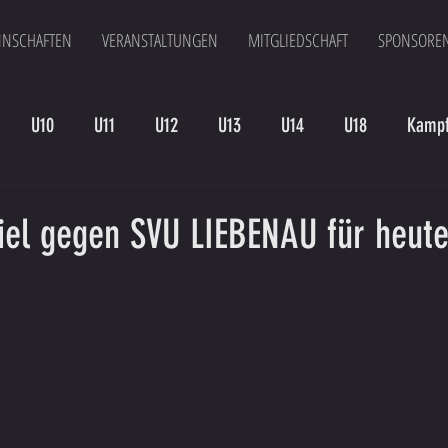
NSCHAFTEN
VERANSTALTUNGEN
MITGLIEDSCHAFT
SPONSORE
U10
U11
U12
U13
U14
U18
Kampf
en
Kampfmannschaft II
U15
Altherren
U15 B
iel gegen SVU LIEBENAU für heut