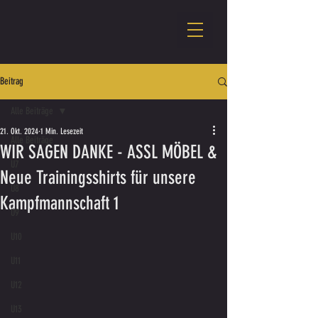
Beitrag
Alle Beiträge
21. Okt. 2024
1 Min. Lesezeit
Alle Beiträge
WIR SAGEN DANKE - ASSL MÖBEL &
U7
Neue Trainingsshirts für unsere
U8
Kampfmannschaft 1
U9
U10
U11
U12
U13