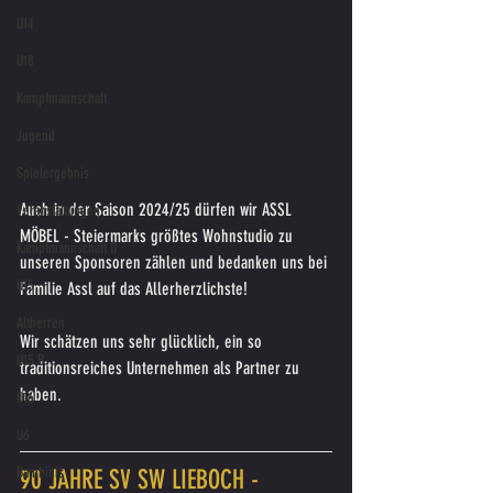
U14
U18
Kampfmannschaft
Jugend
Spielergebnis
Auch in der Saison 2024/25 dürfen wir ASSL 
Veranstaltungen
MÖBEL - Steiermarks größtes Wohnstudio zu 
Kampfmannschaft II
unseren Sponsoren zählen und bedanken uns bei 
U15
Familie Assl auf das Allerherzlichste!
Altherren
Wir schätzen uns sehr glücklich, ein so 
U15 B
traditionsreiches Unternehmen als Partner zu 
haben.
U16
U6
Bambinis
90 JAHRE SV SW LIEBOCH - 