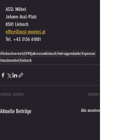
ASSL Möbel
Johann-Assl-Platz
8501 Lieboch
office@assl-moebel.at
Tel. +43 3136 61001
#liebochvernetzt
#90jahresvswlieboch
#wirsagendanke
#sponsor
#asslmoebel
#ieboch
Aktuelle Beiträge
Alle ansehen