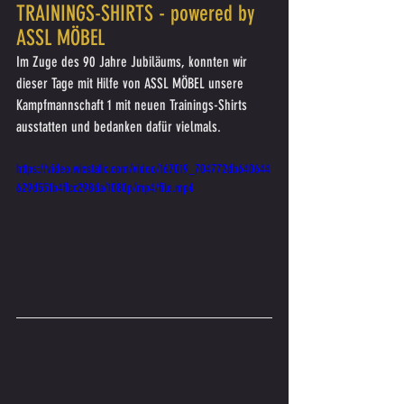
TRAININGS-SHIRTS - powered by 
ASSL MÖBEL
Im Zuge des 90 Jahre Jubiläums, konnten wir 
dieser Tage mit Hilfe von ASSL MÖBEL unsere 
Kampfmannschaft 1 mit neuen Trainings-Shirts 
ausstatten und bedanken dafür vielmals.
https://video.wixstatic.com/video/167019_704772db640644
629d551b4ffcc298da/1080p/mp4/file.mp4