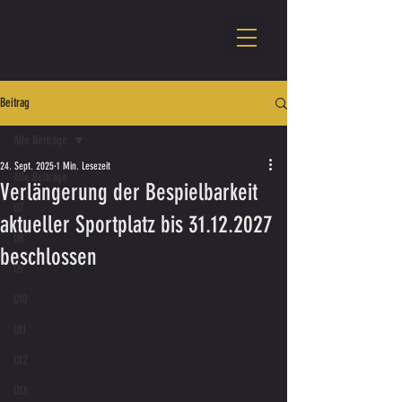
Beitrag
Alle Beiträge
24. Sept. 2025
1 Min. Lesezeit
Alle Beiträge
Verlängerung der Bespielbarkeit
U7
aktueller Sportplatz bis 31.12.2027
U8
beschlossen
U9
U10
U11
U12
U13