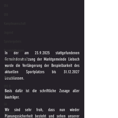
U14
U18
Kampfmannschaft
Jugend
Spielergebnis
Veranstaltungen
In der am 23.9.2025 stattgefundenen 
Gemeinderatssitzung der Marktgemeinde Lieboch 
Kampfmannschaft II
wurde die Verlängerung der Bespielbarkeit des 
U15
aktuellen Sportplatzes bis 31.12.2027 
Altherren
beschlossen.
U15 B
Basis dafür ist die schriftliche Zusage aller 
U16
Bauträger.
U6
Wir sind sehr froh, dass nun wieder 
Bambinis
Planungssicherheit besteht und sehen unserer 