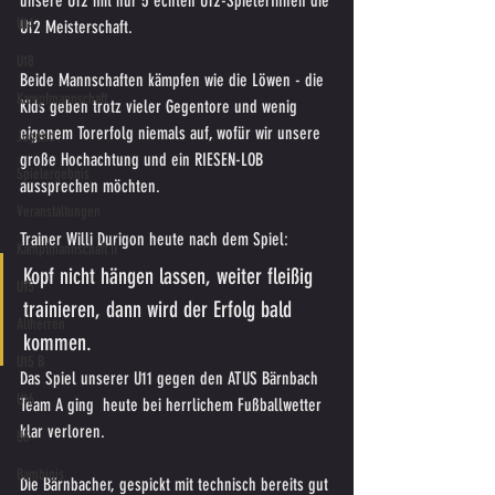
unsere U12 mit nur 5 echten U12-SpielerInnen die 
U14
U12 Meisterschaft.
U18
Beide Mannschaften kämpfen wie die Löwen - die 
Kampfmannschaft
Kids geben trotz vieler Gegentore und wenig 
eigenem Torerfolg niemals auf, wofür wir unsere 
Jugend
große Hochachtung und ein RIESEN-LOB 
Spielergebnis
aussprechen möchten.
Veranstaltungen
Trainer Willi Durigon heute nach dem Spiel:
Kampfmannschaft II
Kopf nicht hängen lassen, weiter fleißig 
U15
trainieren, dann wird der Erfolg bald 
Altherren
kommen.
U15 B
Das Spiel unserer U11 gegen den ATUS Bärnbach 
U16
Team A ging  heute bei herrlichem Fußballwetter 
klar verloren.
U6
Bambinis
Die Bärnbacher, gespickt mit technisch bereits gut 