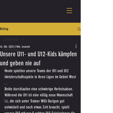
Beitrag
Alle Beiträge
16. Okt. 2022
2 Min. Lesezeit
Alle Beiträge
Unsere U11- und U12-Kids kämpfen
U7
und geben nie auf
U8
Heute spielten unsere Teams der U11 und U12 
U9
Meisterschaftsspiele in ihren Ligen im Gebiet West
U10
Beide durchlaufen eine schwierige Herbstsaison. 
U11
Während die U11 ist eine völlig neue Mannschaft 
ist, die sich unter Trainer Willi Durigon gut 
U12
entwickelt und noch etwas Zeit braucht, spielt 
U13