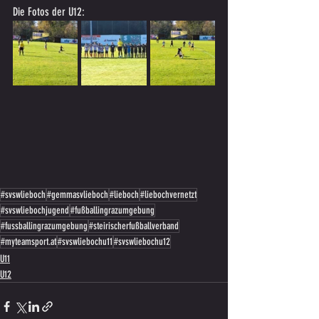
Die Fotos der U12:
#svswlieboch
#gemmasvlieboch
#lieboch
#liebochvernetzt
#svswliebochjugend
#fußballingrazumgebung
#fussballingrazumgebung
#steirischerfußballverband
#myteamsport.at
#svswliebochu11
#svswliebochu12
U11
U12