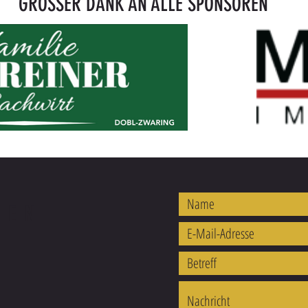
GROSSER DANK AN ALLE SPONSOREN
REN