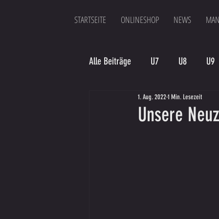
STARTSEITE
ONLINESHOP
NEWS
MAN
Alle Beiträge
U7
U8
U9
1. Aug. 2022
1 Min. Lesezeit
Spielergebnis
Veranstaltung
Unsere Neuz
Bambinis