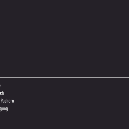
e
ch 
 Pachern
igung