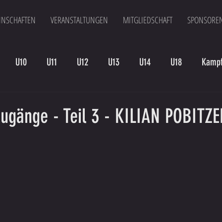
NSCHAFTEN
VERANSTALTUNGEN
MITGLIEDSCHAFT
SPONSORE
U10
U11
U12
U13
U14
U18
Kampf
en
Kampfmannschaft II
U15
Altherren
U15 B
ugänge - Teil 3 - KILIAN POBITZE