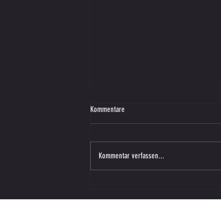
Kommentare
Kommentar verfassen...
Vorbereitungsspiel – SV SW Lieboch in
Vasoldsberg