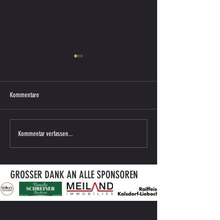
Kommentare
Saisonkarte 2026/27 ab sofort
ENDERGEBNIS VORBERE
Kommentar verfassen...
erhältlich
gegen ATUS BÄRNBACH
GROSSER DANK AN ALLE SPONSOREN