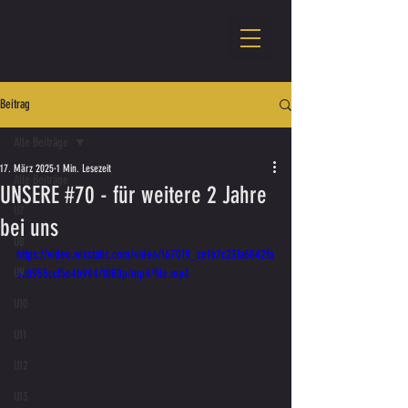
Beitrag
Alle Beiträge
17. März 2025
1 Min. Lesezeit
Alle Beiträge
UNSERE #70 - für weitere 2 Jahre
U7
bei uns
U8
https://video.wixstatic.com/video/167019_ce1b7c23fa6842fa
U9
8c0955ccf5e4b994/1080p/mp4/file.mp4
U10
U11
U12
U13