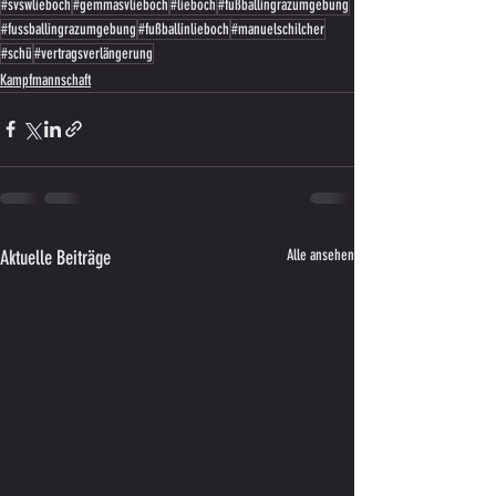
#svswlieboch
#gemmasvlieboch
#lieboch
#fußballingrazumgebung
#fussballingrazumgebung
#fußballinlieboch
#manuelschilcher
#schü
#vertragsverlängerung
Kampfmannschaft
Aktuelle Beiträge
Alle ansehen