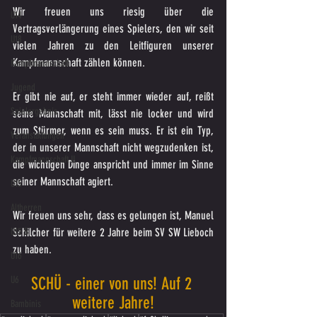
Wir freuen uns riesig über die 
U14
Vertragsverlängerung eines Spielers, den wir seit 
U18
vielen Jahren zu den Leitfiguren unserer 
Kampfmannschaft zählen können.
Kampfmannschaft
Jugend
Er gibt nie auf, er steht immer wieder auf, reißt 
Spielergebnis
seine Mannschaft mit, lässt nie locker und wird 
zum Stürmer, wenn es sein muss. Er ist ein Typ, 
Veranstaltungen
der in unserer Mannschaft nicht wegzudenken ist, 
Kampfmannschaft II
die wichtigen Dinge anspricht und immer im Sinne 
seiner Mannschaft agiert.
U15
Altherren
Wir freuen uns sehr, dass es gelungen ist, Manuel 
Schilcher für weitere 2 Jahre beim SV SW Lieboch 
U15 B
zu haben.
U16
SCHÜ - einer von uns! Auf 2 
U6
weitere Jahre!
Bambinis