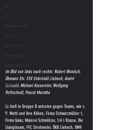
U14
U18
Kampfmannschaft
Jugend
Spielergebnis
Veranstaltungen
Kampfmannschaft II
im Bild von links nach rechts: Robert Wonisch, 
U15
Obmann Stv. ESV Eiskristall Lieboch, André 
Altherren
Schwabl, Michael Kasseroler, Wolfgang 
Rothschedl, Pascal Muratha
U15 B
U16
Es hieß in Gruppe B antreten gegen Teams, wie z. 
B. Mutti und ihre Küken, Firma Schwarzmüller 1, 
U6
Firma Gaier, Malerei Schmölzer, 1/4 l Klasse, Die 
Bambinis
Stanglbuam, FFC Strohmeier, ÖKB Lieboch, OMV 