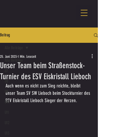
Beitrag
Alle Beiträge
25. Juni 2023
1 Min. Lesezeit
Alle Beiträge
Unser Team beim Straßenstock-
U7
Turnier des ESV Eiskristall Lieboch
U8
Auch wenn es nicht zum Sieg reichte, bleibt 
U9
unser Team SV SW Lieboch beim Stockturnier des 
ESV Eiskristall Lieboch Sieger der Herzen.
U10
U11
U12
U13