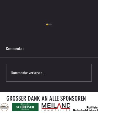
Kommentare
Saisonkarte 2026/27 ab sofort
ENDERGEBNIS VORBERE
Kommentar verfassen...
erhältlich
gegen ATUS BÄRNBACH
GROSSER DANK AN ALLE SPONSOREN