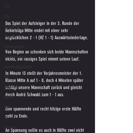
U14
U18
Das Spiel der Aufsteiger in der 3. Runde der 
Kampfmannschaft
Gebietsliga Mitte endet mit einer sehr 
Jugend
unglücklichen 2 - 1 (HZ 1 - 1) Auswärtsniederlage.
Spielergebnis
Von Beginn an schenken sich beide Mannschaften 
Veranstaltungen
nichts, ein rassiges Spiel nimmt seinen Lauf.
Kampfmannschaft II
In Minute 13 stellt der Vorjahresmeister der 1. 
U15
Klasse Mitte A auf 1 - 0, doch 4 Minuten später 
Altherren
schlägt unsere Mannschaft zurück und gleicht 
durch André Schwabl zum 1 - 1 aus.
U15 B
U16
Eine spannende und recht hitzige erste Hälfte 
geht zu Ende.
U6
Bambinis
An Spannung sollte es auch in Hälfte zwei nicht 