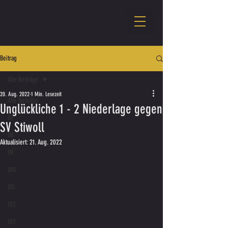
Beitrag
Alle Beiträge
20. Aug. 2022
1 Min. Lesezeit
Alle Beiträge
Unglückliche 1 - 2 Niederlage gegen
U7
SV Stiwoll
U8
Aktualisiert:
21. Aug. 2022
U9
U10
U11
U12
U13