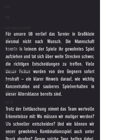
U14
U18
Kampfmannschaft
Für unsere U8 verlief das Turnier in Großklein 
Jugend
diesmal nicht nach Wunsch. Die Mannschaft 
konnte in keinem der Spiele ihr gewohntes Spiel 
Spielergebnis
aufziehen und tat sich über weite Strecken schwer, 
Veranstaltungen
die richtigen Entscheidungen zu treffen. Viele 
Kampfmannschaft II
dieser Fehler wurden von den Gegnern sofort 
bestraft – ein klarer Hinweis darauf, wie wichtig 
U15
Konzentration und sauberes Spielverhalten in 
Altherren
dieser Altersklasse bereits sind.
U15 B
Trotz der Enttäuschung nimmt das Team wertvolle 
U16
Erkenntnisse mit: Wo müssen wir mutiger werden? 
U6
Wo schneller entscheiden? Und wie können wir 
unser gewohntes Kombinationsspiel auch unter 
Bambinis
Druck abrufen? Genau solche Tage helfen dabei, 