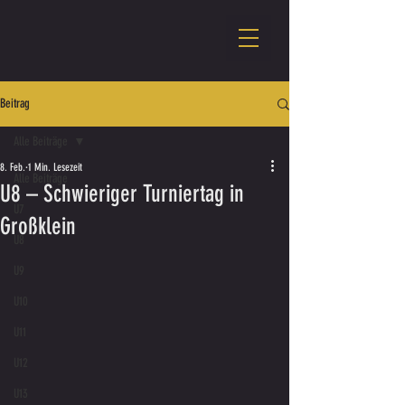
Beitrag
Alle Beiträge
8. Feb.
1 Min. Lesezeit
Alle Beiträge
U8 – Schwieriger Turniertag in
U7
Großklein
U8
U9
U10
U11
U12
U13