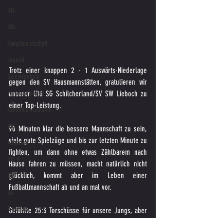
U14
U18
Kampfmannschaft
Jugend
Trotz einer knappen 2 - 1 Auswärts-Niederlage 
Spielergebnis
gegen den SV Hausmannstätten, gratulieren wir 
Veranstaltungen
unserer U16 SG Schilcherland/SV SW Lieboch zu 
einer Top-Leistung.
Kampfmannschaft II
U15
90 Minuten klar die bessere Mannschaft zu sein, 
viele gute Spielzüge und bis zur letzten Minute zu 
Altherren
fighten, um dann ohne etwas Zählbarem nach 
U15 B
Hause fahren zu müssen, macht natürlich nicht 
glücklich, kommt aber im Leben einer 
U16
Fußballmannschaft ab und an mal vor.
U6
Bambinis
Gefühlte 25:3 Torschüsse für unsere Jungs, aber 