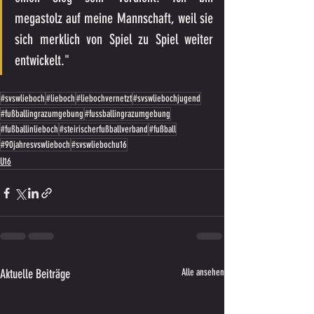
megastolz auf meine Mannschaft, weil sie 
sich merklich von Spiel zu Spiel weiter 
entwickelt."
#svswlieboch
#lieboch
#liebochvernetzt
#svswliebochjugend
#fußballingrazumgebung
#fussballingrazumgebung
#fußballinlieboch
#steirischerfußballverband
#fußball
#90jahresvswlieboch
#svswliebochu16
U16
Aktuelle Beiträge
Alle ansehen