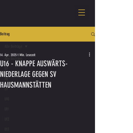
Beitrag
Alle Beiträge
14. Apr. 2025
1 Min. Lesezeit
Alle Beiträge
U16 - KNAPPE AUSWÄRTS-
U7
NIEDERLAGE GEGEN SV
U8
HAUSMANNSTÄTTEN
U9
U10
U11
U12
U13