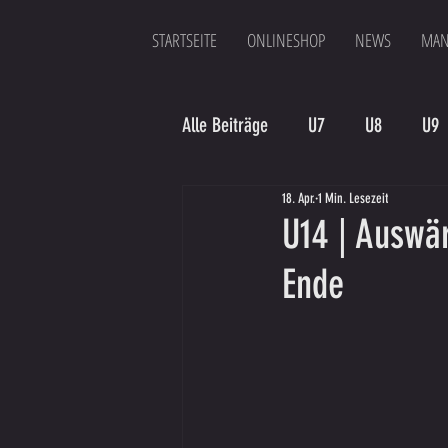
STARTSEITE
ONLINESHOP
NEWS
MAN
Alle Beiträge
U7
U8
U9
18. Apr.
1 Min. Lesezeit
Spielergebnis
Veranstaltung
U14 | Auswär
Ende
Bambinis