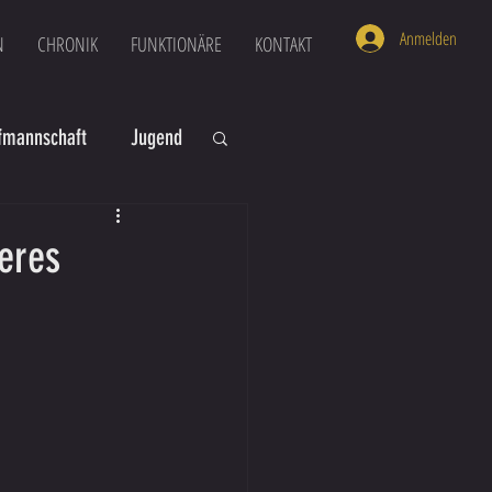
Anmelden
N
CHRONIK
FUNKTIONÄRE
KONTAKT
mannschaft
Jugend
U16
U6
teres