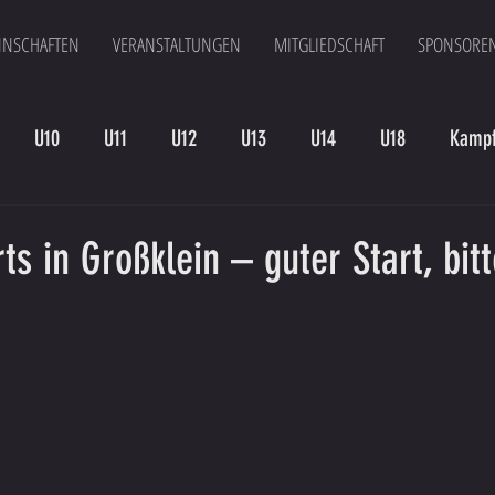
NSCHAFTEN
VERANSTALTUNGEN
MITGLIEDSCHAFT
SPONSORE
U10
U11
U12
U13
U14
U18
Kampf
en
Kampfmannschaft II
U15
Altherren
U15 B
ts in Großklein – guter Start, bit