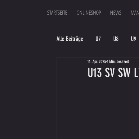
STARTSEITE
ONLINESHOP
NEWS
MAN
Alle Beiträge
U7
U8
U9
16. Apr. 2025
1 Min. Lesezeit
Spielergebnis
Veranstaltung
U13 SV SW L
Bambinis