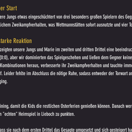
ger Start
nsere Jungs etwas eingeschüchtert von drei besonders großen Spielern des Geg
lichem Zweikampfverhalten, was Wettmannstätten sofort ausnutzte und vier To
 starke Reaktion
zeigten unsere Jungs und Marie im zweiten und dritten Drittel eine beeindru
s (0:0), aber wir dominierten das Spielgeschehen und ließen dem Gegner keine
e Kombinationen heraus, verbesserte ihr Zweikampfverhalten und tauchte imme
f. Leider fehlte im Abschluss die nötige Ruhe, sodass entweder der Torwart 
ging.
ining, damit die Kids die restlichen Osterferien genießen können. Danach wer
n "echten" Heimspiel in Lieboch zu punkten.
dass sie nach dem ersten Drittel das Gesagte umgesetzt und sich gesteigert h