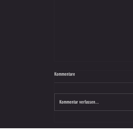
Kommentare
Kommentar verfassen...
Vorbereitungsspiel – SV SW Lieboch in
Vasoldsberg