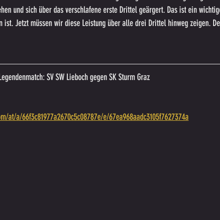
en und sich über das verschlafene erste Drittel geärgert. Das ist ein wichtige
 ist. Jetzt müssen wir diese Leistung über alle drei Drittel hinweg zeigen. D
s Legendenmatch: SV SW Lieboch gegen SK Sturm Graz
.com/at/a/66f3c81977a2670c5c08787e/e/67ea968aadc3105f7627374a