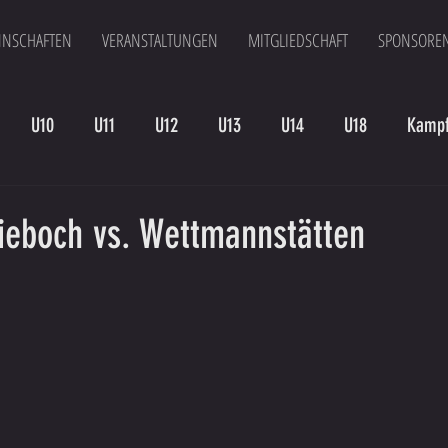
NSCHAFTEN
VERANSTALTUNGEN
MITGLIEDSCHAFT
SPONSORE
U10
U11
U12
U13
U14
U18
Kampf
en
Kampfmannschaft II
U15
Altherren
U15 B
ieboch vs. Wettmannstätten