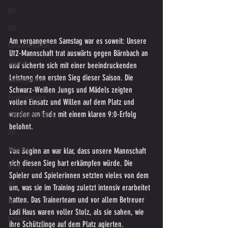
U14
U18
Am vergangenen Samstag war es soweit: Unsere 
Kampfmannschaft
U12-Mannschaft trat auswärts gegen Bärnbach an 
Jugend
und sicherte sich mit einer beeindruckenden 
Leistung den ersten Sieg dieser Saison. Die 
Spielergebnis
Schwarz-Weißen Jungs und Mädels zeigten 
Veranstaltungen
vollen Einsatz und Willen auf dem Platz und 
wurden am Ende mit einem klaren 9:0-Erfolg 
Kampfmannschaft II
belohnt.
U15
Altherren
Von Beginn an war klar, dass unsere Mannschaft 
sich diesen Sieg hart erkämpfen würde. Die 
U15 B
Spieler und Spielerinnen setzten vieles von dem 
U16
um, was sie im Training zuletzt intensiv erarbeitet 
hatten. Das Trainerteam und vor allem Betreuer 
U6
Ladi Haus waren voller Stolz, als sie sahen, wie 
Bambinis
ihre Schützlinge auf dem Platz agierten. 