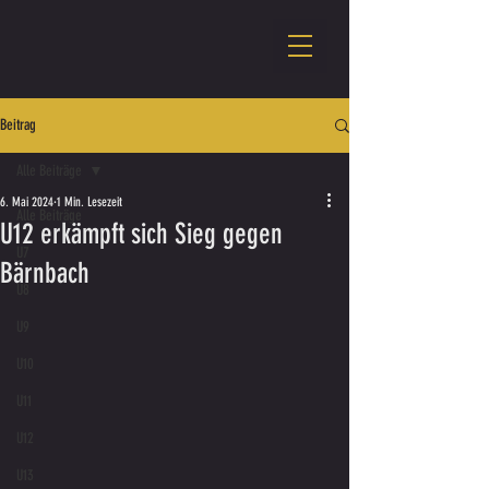
Beitrag
Alle Beiträge
6. Mai 2024
1 Min. Lesezeit
Alle Beiträge
U12 erkämpft sich Sieg gegen
U7
Bärnbach
U8
U9
U10
U11
U12
U13