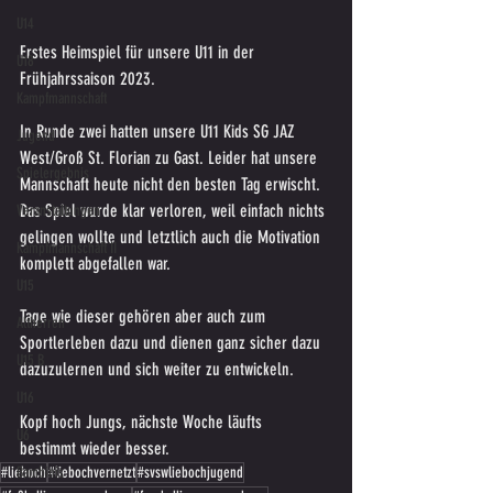
U14
Erstes Heimspiel für unsere U11 in der 
U18
Frühjahrssaison 2023. 
Kampfmannschaft
In Runde zwei hatten unsere U11 Kids SG JAZ 
Jugend
West/Groß St. Florian zu Gast. Leider hat unsere 
Spielergebnis
Mannschaft heute nicht den besten Tag erwischt. 
Das Spiel wurde klar verloren, weil einfach nichts 
Veranstaltungen
gelingen wollte und letztlich auch die Motivation 
Kampfmannschaft II
komplett abgefallen war.
U15
Tage wie dieser gehören aber auch zum 
Altherren
Sportlerleben dazu und dienen ganz sicher dazu 
U15 B
dazuzulernen und sich weiter zu entwickeln.
U16
Kopf hoch Jungs, nächste Woche läufts 
U6
bestimmt wieder besser.
Bambinis
#lieboch
#liebochvernetzt
#svswliebochjugend