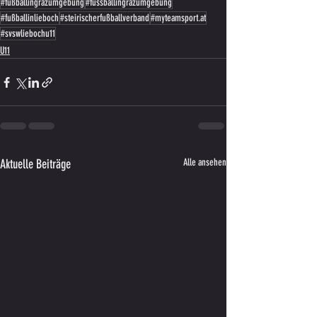
#fußballingrazumgebung
#fussballingrazumgebung
#fußballinlieboch
#steirischerfußballverband
#myteamsport.at
#svswliebochu11
U11
Aktuelle Beiträge
Alle ansehen