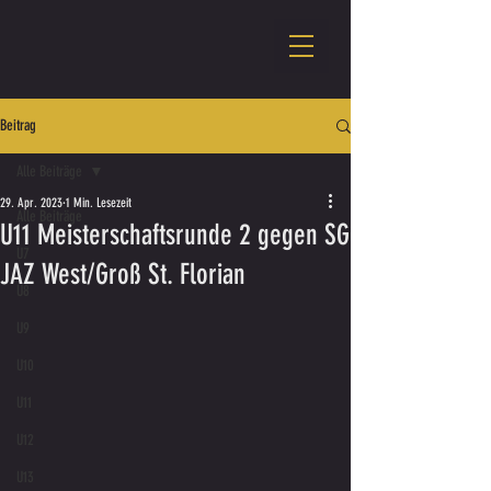
Beitrag
Alle Beiträge
29. Apr. 2023
1 Min. Lesezeit
Alle Beiträge
U11 Meisterschaftsrunde 2 gegen SG
U7
JAZ West/Groß St. Florian
U8
U9
U10
U11
U12
U13