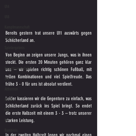
U14
U18
Kampfmannschaft
Bereits gestern trat unsere U11 auswärts gegen 
Jugend
Schilcherland an. 
Spielergebnis
Von Beginn an zeigen unsere Jungs, was in ihnen 
Veranstaltungen
steckt. Die ersten 20 Minuten gehören ganz klar 
Kampfmannschaft II
uns – wir spielen richtig schönen Fußball, mit 
tollen Kombinationen und viel Spielfreude. Das 
U15
frühe 3 - 0 für uns ist absolut verdient.
Altherren
Leider kassieren wir die Gegentore zu einfach, was 
U15 B
Schilcherland zurück ins Spiel bringt. So endet 
U16
die erste Halbzeit mit einem 3 - 3 – trotz unserer 
U6
starken Leistung.
Bambinis
In der zweiten Halbzeit legen wir nochmal einen 