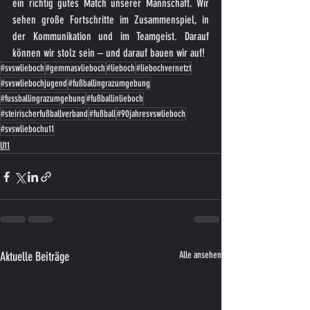
ein richtig gutes Match unserer Mannschaft. Wir 
sehen große Fortschritte im Zusammenspiel, in 
der Kommunikation und im Teamgeist. Darauf 
können wir stolz sein – und darauf bauen wir auf!
#svswlieboch
#gemmasvlieboch
#lieboch
#liebochvernetzt
#svswliebochjugend
#fußballingrazumgebung
#fussballingrazumgebung
#fußballinlieboch
#steirischerfußballverband
#fußball
#90jahresvswlieboch
#svswliebochu11
U11
Aktuelle Beiträge
Alle ansehen