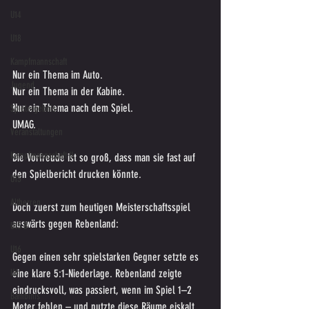
U14
U18
Kampfmannschaft
Nur ein Thema im Auto.
Jugend
Nur ein Thema in der Kabine.
Nur ein Thema nach dem Spiel.
Spielergebnis
UMAG.
Veranstaltungen
Kampfmannschaft II
Die Vorfreude ist so groß, dass man sie fast auf 
den Spielbericht drucken könnte.
U15
Altherren
Doch zuerst zum heutigen Meisterschaftsspiel 
auswärts gegen Rebenland:
U15 B
U16
Gegen einen sehr spielstarken Gegner setzte es 
U6
eine klare 5:1‑Niederlage. Rebenland zeigte 
eindrucksvoll, was passiert, wenn im Spiel 1–2 
Bambinis
Meter fehlen – und nutzte diese Räume eiskalt 