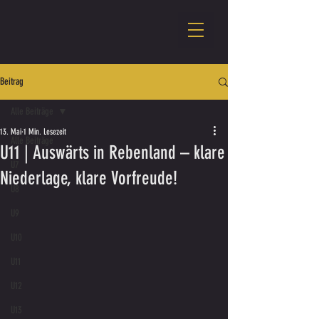
Beitrag
Alle Beiträge
13. Mai
1 Min. Lesezeit
Alle Beiträge
U11 | Auswärts in Rebenland – klare
U7
Niederlage, klare Vorfreude!
U8
U9
U10
U11
U12
U13