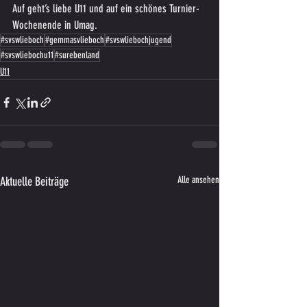
Auf geht’s liebe U11 und auf ein schönes Turnier-
Wochenende in Umag.
#svswlieboch
#gemmasvlieboch
#svswliebochjugend
#svswliebochu11
#surebenland
U11
Aktuelle Beiträge
Alle ansehen