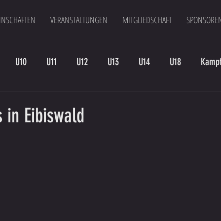
NSCHAFTEN
VERANSTALTUNGEN
MITGLIEDSCHAFT
SPONSORE
U10
U11
U12
U13
U14
U18
Kampf
en
Kampfmannschaft II
U15
Altherren
U15 B
 in Eibiswald