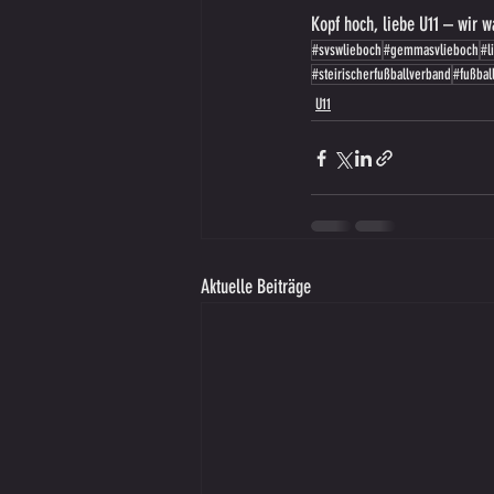
Kopf hoch, liebe U11 – wir 
#svswlieboch
#gemmasvlieboch
#l
#steirischerfußballverband
#fußbal
U11
Aktuelle Beiträge