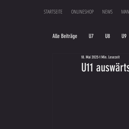
STARTSEITE
ONLINESHOP
NEWS
MAN
Alle Beiträge
U7
U8
U9
18. Mai 2025
1 Min. Lesezeit
Spielergebnis
Veranstaltung
U11 auswärts
Bambinis