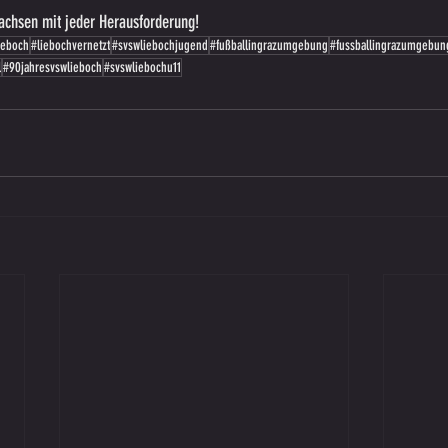
wachsen mit jeder Herausforderung!
ieboch
#liebochvernetzt
#svswliebochjugend
#fußballingrazumgebung
#fussballingrazumgebun
l
#90jahresvswlieboch
#svswliebochu11