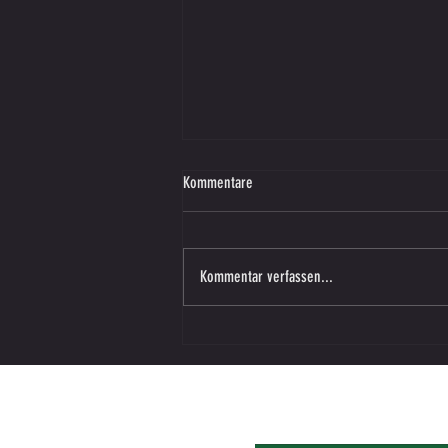
Kommentare
Kommentar verfassen...
Adria Dream Cup 2026 Umag – Ein
unvergessliches Wochenende für die
Fußball-Kids des SV SW Lieboch