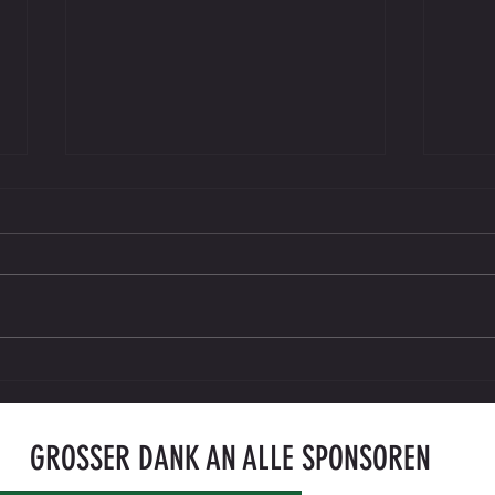
U11 | Auswärts in Rebenland – klare
U11: L
Niederlage, klare Vorfreude!
Schilc
Fußbal
GROSSER DANK AN ALLE SPONSOREN