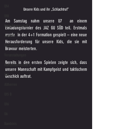
U14
Unsere Kids und ihr „Schlachtruf“
U18
Am Samstag nahm unsere U7  an einem 
Kampfmannschaft
Einladungsturnier des JAZ GU SÜD teil. Erstmals 
wurde  in der 4+1 Formation gespielt – eine neue 
Jugend
Herausforderung für unsere Kids, die sie mit 
Spielergebnis
Bravour meisterten.  
Veranstaltungen
Bereits in den ersten Spielen zeigte sich, dass 
Kampfmannschaft II
unsere Mannschaft mit Kampfgeist und taktischem 
U15
Geschick auftrat. 
Altherren
U15 B
U16
U6
Bambinis