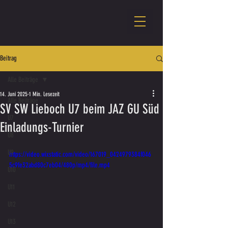
Beitrag
Alle Beiträge
14. Juni 2025
1 Min. Lesezeit
Alle Beiträge
SV SW Lieboch U7 beim JAZ GU Süd
U7
Einladungs-Turnier
U8
U9
https://video.wixstatic.com/video/167019_0424979384f046
5c9fe32abd80c7eb04/480p/mp4/file.mp4
U10
U11
U12
U13