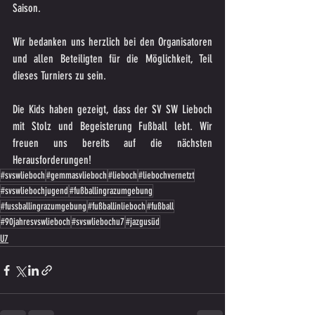
Saison.
Wir bedanken uns herzlich bei den Organisatoren 
und allen Beteiligten für die Möglichkeit, Teil 
dieses Turniers zu sein. 
Die Kids haben gezeigt, dass der SV SW Lieboch 
mit Stolz und Begeisterung Fußball lebt. Wir  
freuen uns bereits auf die nächsten 
Herausforderungen!
#svswlieboch
#gemmasvlieboch
#lieboch
#liebochvernetzt
#svswliebochjugend
#fußballingrazumgebung
#fussballingrazumgebung
#fußballinlieboch
#fußball
#90jahresvswlieboch
#svswliebochu7
#jazgusüd
U7