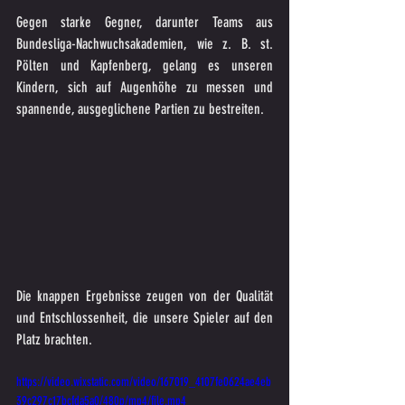
Gegen starke Gegner, darunter Teams aus 
Bundesliga-Nachwuchsakademien, wie z. B. st. 
Pölten und Kapfenberg, gelang es unseren 
Kindern, sich auf Augenhöhe zu messen und 
spannende, ausgeglichene Partien zu bestreiten. 
Die knappen Ergebnisse zeugen von der Qualität 
und Entschlossenheit, die unsere Spieler auf den 
Platz brachten. 
https://video.wixstatic.com/video/167019_4107fe0624ae4eb
39c297c17bcfda5a0/480p/mp4/file.mp4