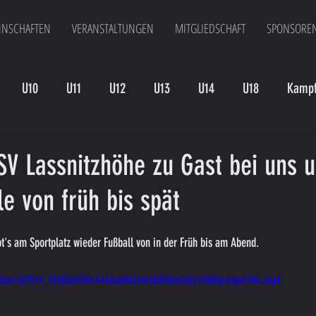
NSCHAFTEN
VERANSTALTUNGEN
MITGLIEDSCHAFT
SPONSORE
U10
U11
U12
U13
U14
U18
Kampf
en
Kampfmannschaft II
U15
Altherren
U15 B
V Lassnitzhöhe zu Gast bei uns 
e von früh bis spät
s am Sportplatz wieder Fußball von in der Früh bis am Abend.
/video/167019_f3483a789e4446a688c961d8fdb16265/1080p/mp4/file.mp4