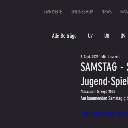
STARTSEITE
ONLINESHOP
NEWS
MAN
Alle Beiträge
U7
U8
U9
3. Sept. 2025
1 Min. Lesezeit
Spielergebnis
Veranstaltung
SAMSTAG - S
Jugend-Spiel
Bambinis
Aktualisiert:
5. Sept. 2025
Am kommenden Samstag gibt'
https://video.wixstatic.com