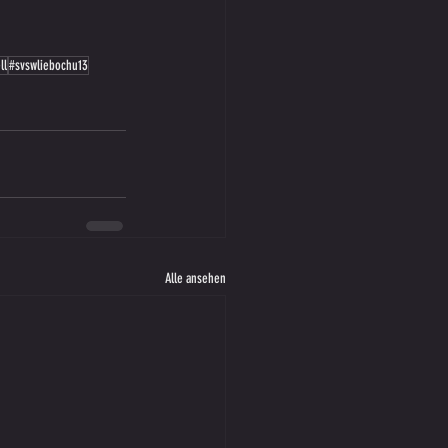
ll
#svswliebochu13
Alle ansehen