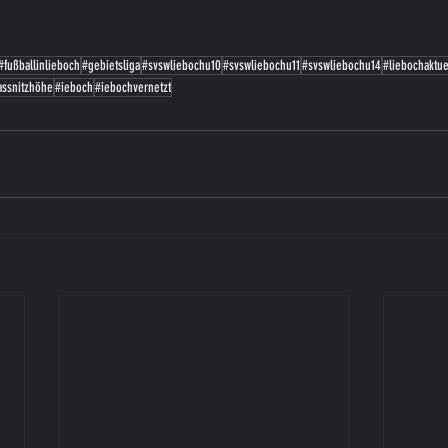
#fußballinlieboch
#gebietsliga
#svswliebochu10
#svswliebochu11
#svswliebochu14
#liebochaktue
assnitzhöhe
#ieboch
#iebochvernetzt