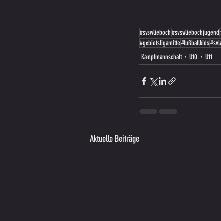
#svswlieboch
#svswliebochjugend
#gebietsligamitte
#fußballkids
#svl
Kampfmannschaft
U10
U11
Aktuelle Beiträge