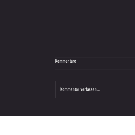
Kommentare
Kommentar verfassen...
Vorbereitungsspiel – SV SW Lieboch in
Vasoldsberg