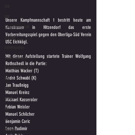
U14
U18
Unsere Kampfmannschaft 1 bestritt heute am 
Kampfmannschaft
Kunstrasen in Hitzendorf das erste 
Vorbereitungsspiel gegen den Oberliga-Süd Verein 
Jugend
USC Eichkögl.
Spielergebnis
Mit dieser Aufstellung startete Trainer Wolfgang 
Veranstaltungen
Rothschedl in die Partie:
Kampfmannschaft II
Matthias Wacker (T)
Andrè Schwabl (K)
U15
Jan Traußnigg
Altherren
Manuel Kreinz
U15 B
Michael Kasseroler
Fabian Weixler
U16
Manuel Schilcher
U6
Benjamin Coric
Leon Budimir
Bambinis