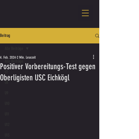
Beitrag
Alle Beiträge
4. Feb. 2024
2 Min. Lesezeit
Alle Beiträge
Positiver Vorbereitungs-Test gegen
U7
Oberligisten USC Eichkögl
U8
U9
U10
U11
U12
U13