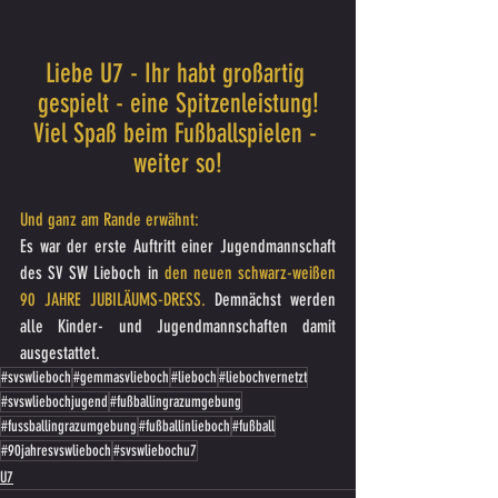
Liebe U7 - Ihr habt großartig 
gespielt - eine Spitzenleistung!
Viel Spaß beim Fußballspielen - 
weiter so!
Und ganz am Rande erwähnt:
Es war der erste Auftritt einer Jugendmannschaft 
des SV SW Lieboch in 
den neuen schwarz-weißen 
90 JAHRE JUBILÄUMS-DRESS. 
Demnächst werden 
alle Kinder- und Jugendmannschaften damit 
ausgestattet.
#svswlieboch
#gemmasvlieboch
#lieboch
#liebochvernetzt
#svswliebochjugend
#fußballingrazumgebung
#fussballingrazumgebung
#fußballinlieboch
#fußball
#90jahresvswlieboch
#svswliebochu7
U7