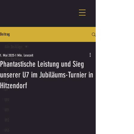
Beitrag
Alle Beiträge
1. Mai 2025
1 Min. Lesezeit
Alle Beiträge
Phantastische Leistung und Sieg
U7
unserer U7 im Jubiläums-Turnier in
U8
Hitzendorf
U9
U10
U11
U12
U13