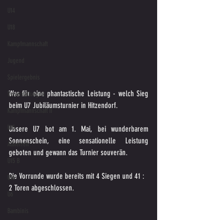
U14
U18
Kampfmannschaft
Jugend
Spielergebnis
Was für eine phantastische Leistung - welch Sieg 
Veranstaltungen
beim U7 Jubiläumsturnier in Hitzendorf. 
Kampfmannschaft II
U15
Unsere U7 bot am 1. Mai, bei wunderbarem 
Sonnenschein, eine sensationelle Leistung 
Altherren
geboten und gewann das Turnier souverän. 
U15 B
Die Vorrunde wurde bereits mit 4 Siegen und 41 : 
U16
2 Toren abgeschlossen.
U6
Bambinis