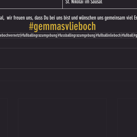
St. Nikolai im Sausal
al,  wir freuen uns, dass Du bei uns bist und wünschen uns gemeinsam viel Er
#gemmasvlieboch
iebochvernetzt
#fußballingrazumgebung
#fussballingrazumgebung
#fußballinlieboch
#fußball
#g