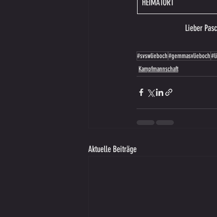
HEIMATORT
Lieber Pasc
#svswlieboch
#gemmasvlieboch
#l
Kampfmannschaft
Aktuelle Beiträge