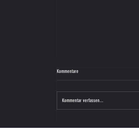
Kommentare
Kommentar verfassen...
Vorbereitungsspiel – SV SW Lieboch in
Vasoldsberg