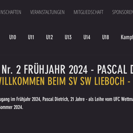
NSCHAFTEN
VERANSTALTUNGEN
MITGLIEDSCHAFT
SPONSORE
U10
U11
U12
U13
U14
U18
Kampf
en
Kampfmannschaft II
U15
Altherren
U15 B
Nr. 2 FRÜHJAHR 2024 - PASCAL 
WILLKOMMEN BEIM SV SW LIEBOCH -
gang im Frühjahr 2024, Pascal Dietrich, 21 Jahre - als Leihe vom UFC Wettm
 Sommer 2024.