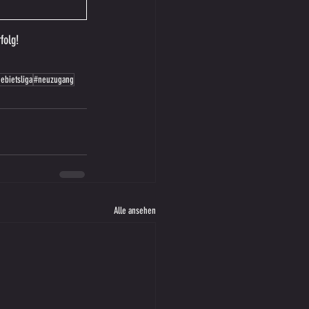
folg!
ebietsliga
#neuzugang
Alle ansehen