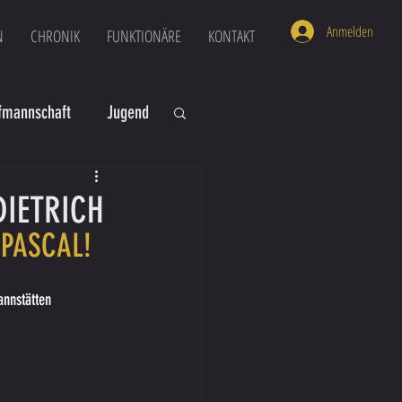
Anmelden
N
CHRONIK
FUNKTIONÄRE
KONTAKT
mannschaft
Jugend
U16
U6
DIETRICH
 PASCAL!
annstätten 