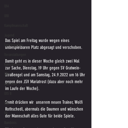
U14
U18
Kampfmannschaft
Jugend
Das Spiel am Freitag wurde wegen eines 
Spielergebnis
unbespielbaren Platz abgesagt und verschoben.
Veranstaltungen
Damit geht es in dieser Woche gleich zwei Mal 
Kampfmannschaft II
zur Sache, Dienstag, 19 Uhr gegen SV Gratwein-
U15
Straßengel und am Samstag, 24.9.2022 um 16 Uhr 
gegen den JSV Mariatrost (dazu aber noch mehr 
Altherren
im Laufe der Woche).
U15 B
Somit drücken wir  unserem neuen Trainer, Wolfi 
U16
Rothschedl, abermals die Daumen und wünschen 
U6
der Mannschaft alles Gute für beide Spiele.
Bambinis