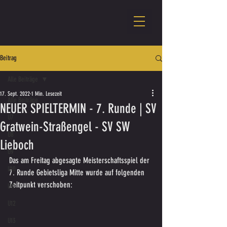
Beitrag
Alle Beiträge
17. Sept. 2022
1 Min. Lesezeit
Alle Beiträge
NEUER SPIELTERMIN - 7. Runde | SV
U7
Gratwein-Straßengel - SV SW
U8
Lieboch
U9
Das am Freitag abgesagte Meisterschaftsspiel der 
U10
7. Runde Gebietsliga Mitte wurde auf folgenden 
Zeitpunkt verschoben:
U11
U12
U13