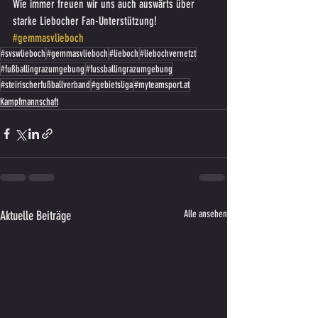
Wie immer freuen wir uns auch auswärts über 
starke Liebocher Fan-Unterstützung! 
#gemmasvlieboch
#svswlieboch
#gemmasvlieboch
#lieboch
#liebochvernetzt
#fußballingrazumgebung
#fussballingrazumgebung
#steirischerfußballverband
#gebietsliga
#myteamsport.at
Kampfmannschaft
Aktuelle Beiträge
Alle ansehen