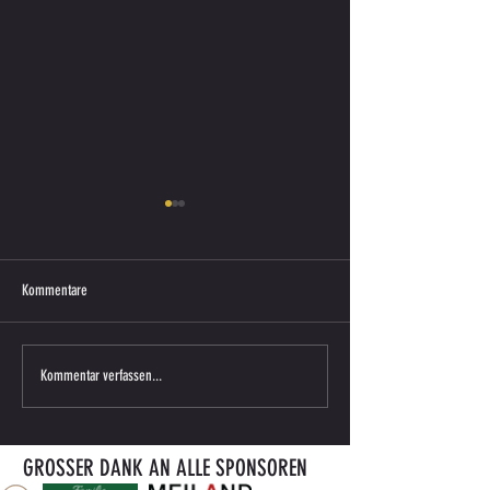
Kommentare
Saisonkarte 2026/27 ab sofort
ENDERGEBNIS VORBERE
Kommentar verfassen...
erhältlich
gegen ATUS BÄRNBACH
GROSSER DANK AN ALLE SPONSOREN