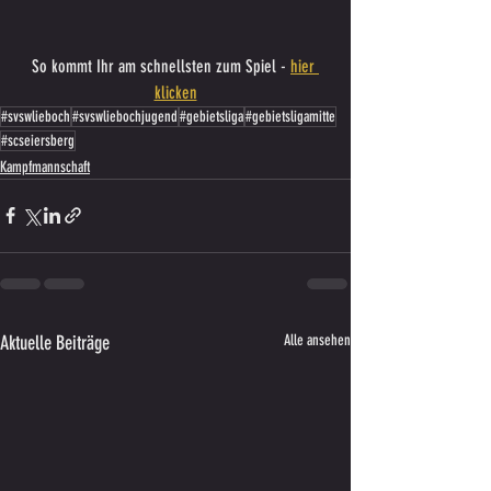
So kommt Ihr am schnellsten zum Spiel - 
hier 
klicken
#svswlieboch
#svswliebochjugend
#gebietsliga
#gebietsligamitte
#scseiersberg
Kampfmannschaft
Aktuelle Beiträge
Alle ansehen