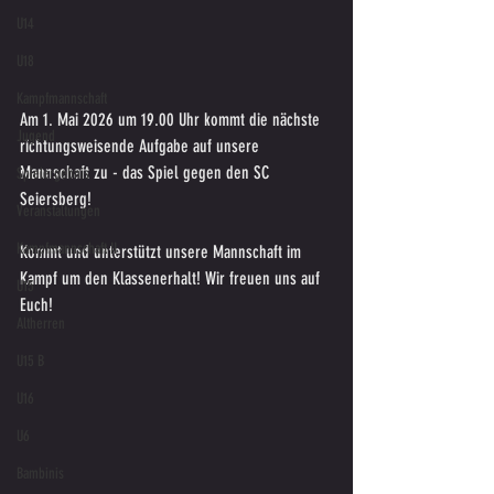
U14
U18
Kampfmannschaft
Am 1. Mai 2026 um 19.00 Uhr kommt die nächste 
Jugend
richtungsweisende Aufgabe auf unsere 
Mannschaft zu - das Spiel gegen den SC 
Spielergebnis
Seiersberg!
Veranstaltungen
Kampfmannschaft II
Kommt und unterstützt unsere Mannschaft im 
Kampf um den Klassenerhalt! Wir freuen uns auf 
U15
Euch!
Altherren
U15 B
U16
U6
Bambinis