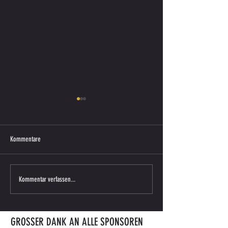
Kommentare
Saisonkarte 2026/27 ab sofort
ENDERGEBNIS VORBERE
Kommentar verfassen...
erhältlich
gegen ATUS BÄRNBACH
GROSSER DANK AN ALLE SPONSOREN