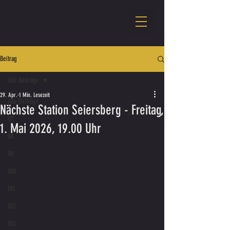
Beitrag
Alle Beiträge
29. Apr.
1 Min. Lesezeit
Alle Beiträge
Nächste Station Seiersberg - Freitag,
U7
1. Mai 2026, 19.00 Uhr
U8
U9
U10
U11
U12
U13