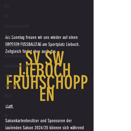
U14
U18
Kampfmannschaft
Jugend
Am Sonntag freuen wir uns wieder auf einen 
GROSSEN FUSSBALLTAG am Sportplatz Lieboch. 
Spielergebnis
SV SW 
Zeitgleich findet aber auch das 
Veranstaltungen
LIEBOCH 
Kampfmannschaft II
FRÜHSCHOPP
U15
Altherren
EN
U15 B
U16
statt.
U6
Saisonkartenbesitzer und Sponsoren der 
Bambinis
laufenden Saison 2024/25 können sich während 