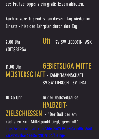
des Frühschoppens ein gratis Essen abholen.
Auch unsere Jugend ist an diesem Tag wieder im 
Einsatz - hier der Fahrplan durch den Tag:
U11	
9.00 Uhr		
SV SW LIEBOCH-  ASK 
VOITSBERGA
GEBIETSLIGA MITTE 
11.00 Uhr		
MEISTERSCHAFT
 - KAMPFMANNSCHAFT
			SV SW LIEBOCH - SV THAL
10.45 Uhr		In der Halbzeitpause:
HALBZEIT-
ZIELSCHIESSEN 
 - "Der Ball der am 
nächsten zum Mittelpunkt liegt, gewinnt!"
https://video.wixstatic.com/video/167019_1910aaed5ea6463
7ac202154b386eed5/720p/mp4/file.mp4