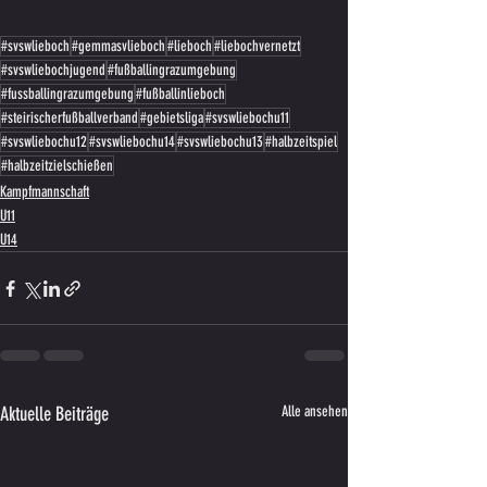
#svswlieboch
#gemmasvlieboch
#lieboch
#liebochvernetzt
#svswliebochjugend
#fußballingrazumgebung
#fussballingrazumgebung
#fußballinlieboch
#steirischerfußballverband
#gebietsliga
#svswliebochu11
#svswliebochu12
#svswliebochu14
#svswliebochu13
#halbzeitspiel
#halbzeitzielschießen
Kampfmannschaft
U11
U14
Aktuelle Beiträge
Alle ansehen