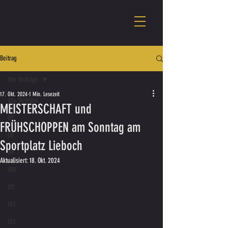
Beitrag
Alle Beiträge
17. Okt. 2024
1 Min. Lesezeit
Alle Beiträge
MEISTERSCHAFT und
U7
FRÜHSCHOPPEN am Sonntag am
U8
Sportplatz Lieboch
U9
Aktualisiert:
18. Okt. 2024
U10
U11
U12
U13