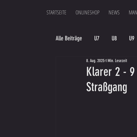
STARTSEITE
ONLINESHOP
NEWS
MAN
Alle Beiträge
U7
U8
U9
8. Aug. 2025
1 Min. Lesezeit
Spielergebnis
Veranstaltung
Klarer 2 - 9
Straßgang
Bambinis