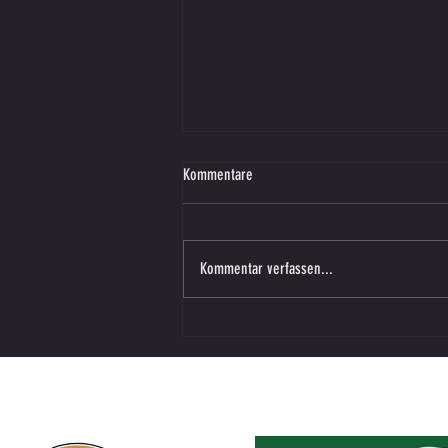
Kommentare
Kommentar verfassen...
Vorbereitungsspiel – SV SW Lieboch in
Vasoldsberg