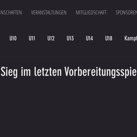
NSCHAFTEN
VERANSTALTUNGEN
MITGLIEDSCHAFT
SPONSORE
U10
U11
U12
U13
U14
U18
Kampf
en
Kampfmannschaft II
U15
Altherren
U15 B
 Sieg im letzten Vorbereitungsspi