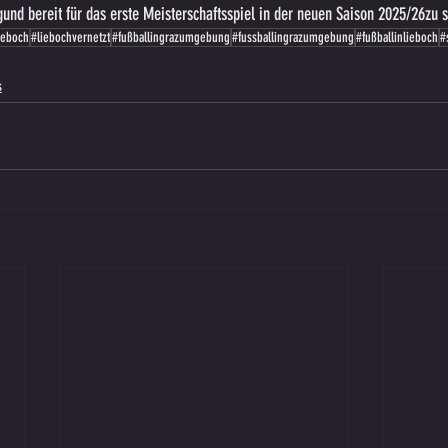
und bereit für das erste Meisterschaftsspiel in der neuen Saison 2025/26zu s
ieboch
#liebochvernetzt
#fußballingrazumgebung
#fussballingrazumgebung
#fußballinlieboch
#
s