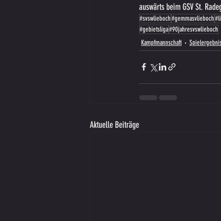
auswärts beim GSV St. Radeg
#svswlieboch
#gemmasvlieboch
#l
#gebietsliga
#90jahresvswlieboch
Kampfmannschaft
Spielergebni
Aktuelle Beiträge