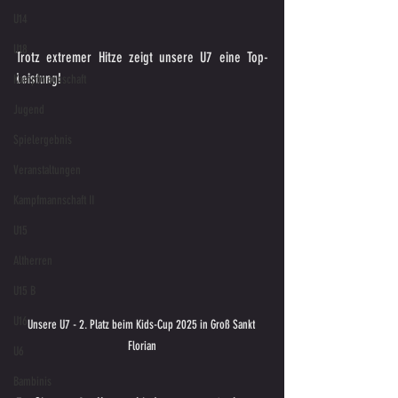
U14
U18
Trotz extremer Hitze zeigt unsere U7 eine Top-
Leistung!
Kampfmannschaft
Jugend
Spielergebnis
Veranstaltungen
Kampfmannschaft II
U15
Altherren
U15 B
U16
Unsere U7 - 2. Platz beim Kids-Cup 2025 in Groß Sankt 
Florian
U6
Bambinis