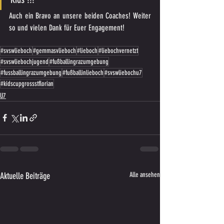
Auch ein Bravo an unsere beiden Coaches! Weiter 
so und vielen Dank für Euer Engagement!
#svswlieboch
#gemmasvlieboch
#lieboch
#liebochvernetzt
#svswliebochjugend
#fußballingrazumgebung
#fussballingrazumgebung
#fußballinlieboch
#svswliebochu7
#kidscupgrossstflorian
U7
Aktuelle Beiträge
Alle ansehen