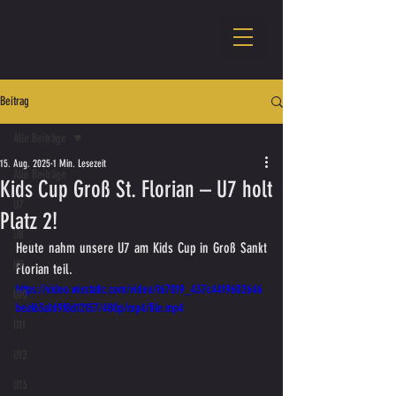
Beitrag
Alle Beiträge
15. Aug. 2025
1 Min. Lesezeit
Alle Beiträge
Kids Cup Groß St. Florian – U7 holt
U7
Platz 2!
U8
Heute nahm unsere U7 am Kids Cup in Groß Sankt 
U9
Florian teil.
https://video.wixstatic.com/video/167019_437c4419602646
U10
beaf63a1d9f8d12157/480p/mp4/file.mp4
U11
U12
U13