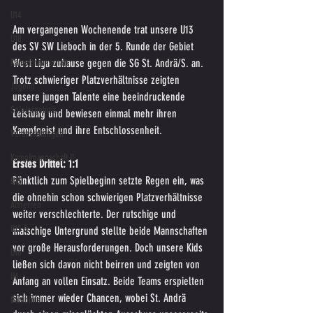
U14
Am vergangenen Wochenende trat unsere U13 
U18
des SV SW Lieboch in der 5. Runde der Gebiet 
West Liga zuhause gegen die SG St. Andrä/S. an. 
Kampfmannschaft
Trotz schwieriger Platzverhältnisse zeigten 
Jugend
unsere jungen Talente eine beeindruckende 
Spielergebnis
Leistung und bewiesen einmal mehr ihren 
Kampfgeist und ihre Entschlossenheit.
Veranstaltungen
Kampfmannschaft II
Erstes Drittel: 1:1
Pünktlich zum Spielbeginn setzte Regen ein, was 
U15
die ohnehin schon schwierigen Platzverhältnisse 
Altherren
weiter verschlechterte. Der rutschige und 
U15 B
matschige Untergrund stellte beide Mannschaften 
vor große Herausforderungen. Doch unsere Kids 
U16
ließen sich davon nicht beirren und zeigten von 
U6
Anfang an vollen Einsatz. Beide Teams erspielten 
sich immer wieder Chancen, wobei St. Andrä 
Bambinis