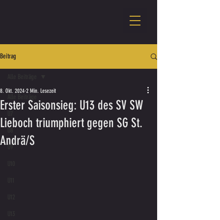
Beitrag
Alle Beiträge
8. Okt. 2024
2 Min. Lesezeit
Alle Beiträge
Erster Saisonsieg: U13 des SV SW
U7
Lieboch triumphiert gegen SG St.
U8
Andrä/S
U9
U10
U11
U12
U13