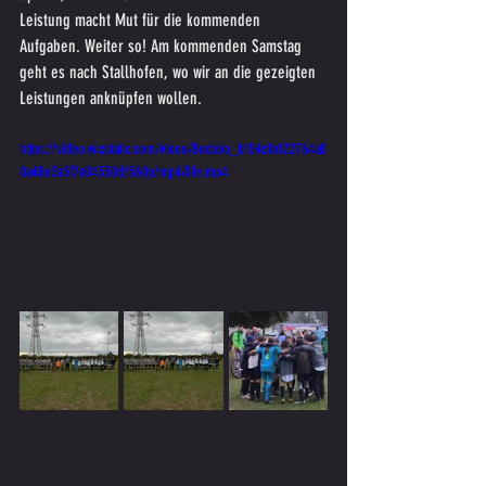
Leistung macht Mut für die kommenden 
Aufgaben. Weiter so! Am kommenden Samstag 
geht es nach Stallhofen, wo wir an die gezeigten 
Leistungen anknüpfen wollen.
https://video.wixstatic.com/video/8ecbbb_b154c1b122764a0
0a48e3a3f7a04330d/360p/mp4/file.mp4