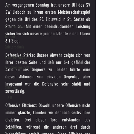
Am vergangenen Sonntag trat unsere U11 des SV 
U14
SW Lieboch zu ihrem ersten Meisterschaftsspiel 
U18
gegen die U11 des SC Eibiswald in St. Stefan ob 
Stainz an. Mit einer beeindruckenden Leistung 
Kampfmannschaft
sicherten sich unsere jungen Talente einen klaren 
Jugend
6:1 Sieg.
Spielergebnis
Defensive Stärke: Unsere Abwehr zeigte sich von 
Veranstaltungen
ihrer besten Seite und ließ nur 3-4 gefährliche 
Kampfmannschaft II
Aktionen des Gegners zu. Leider führte eine 
dieser Aktionen zum einzigen Gegentor, aber 
U15
insgesamt war die Defensive sehr stabil und 
Altherren
zuverlässig.
U15 B
Offensive Effizienz: Obwohl unsere Offensive nicht 
U16
immer glänzte, konnten wir dennoch sechs Tore 
U6
erzielen. Drei dieser Tore entstanden aus 
Eckbällen, während die anderen drei durch 
Bambinis