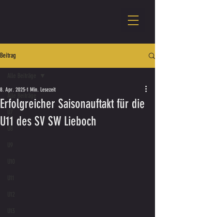
Beitrag
Alle Beiträge
8. Apr. 2025
1 Min. Lesezeit
Alle Beiträge
Erfolgreicher Saisonauftakt für die
U7
U11 des SV SW Lieboch
U8
U9
U10
U11
U12
U13