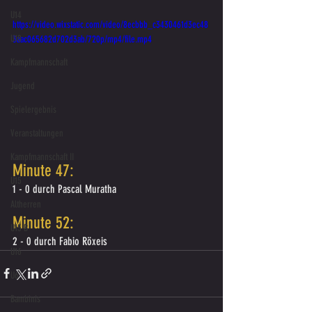
U14
https://video.wixstatic.com/video/8ecbbb_c3430461d3ec48
U18
3aac065682d702d3ab/720p/mp4/file.mp4
Kampfmannschaft
Jugend
Spielergebnis
Veranstaltungen
Kampfmannschaft II
Minute 47: 
U15
1 - 0 durch Pascal Muratha
Altherren
Minute 52:
U15 B
2 - 0 durch Fabio Röxeis
U16
U6
Bambinis