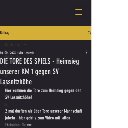
Beitrag
Alle Beiträge
30. Okt. 2023
1 Min. Lesezeit
Alle Beiträge
DIE TORE DES SPIELS - Heimsieg
U7
unserer KM 1 gegen SV
U8
Lassnitzhöhe
U9
Hier kommen die Tore zum Heimsieg gegen den 
U10
SV Lassnitzhöhe! 
U11
2 mal durften wir über Tore unserer Mannschaft 
U12
jubeln - hier geht's zum Video mit  allen 
U13
Liebocher Toren: