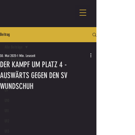
Beitrag
Alle Beiträge
30. Mai 2025
1 Min. Lesezeit
Alle Beiträge
DER KAMPF UM PLATZ 4 -
U7
AUSWÄRTS GEGEN DEN SV
U8
WUNDSCHUH
U9
U10
U11
U12
U13