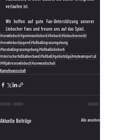
verlaufen ist.
Wir hoffen auf gute Fan-Unterstützung unserer 
Liebocher Fans und freuen uns auf das Spiel.
#svswlieboch
#gemmasvlieboch
#lieboch
#liebochvernetzt
#svswliebochjugend
#fußballingrazumgebung
#fussballingrazumgebung
#fußballinlieboch
#steirischerfußballverband
#fußball
#gebietsliga
#myteamsport.at
#90jahresvswlieboch
#usvwundschuh
Kampfmannschaft
Aktuelle Beiträge
Alle ansehen