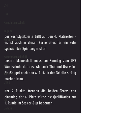
U14
U18
Kampfmannschaft
Jugend
Der Sechstplatzierte trifft auf den 4. Platzierten - 
Spielergebnis
es ist auch in dieser Partie alles für ein sehr 
Veranstaltungen
spannendes Spiel angerichtet.
Kampfmannschaft II
Unsere Mannschaft muss am Sonntag zum USV 
U15
Wundschuh, der uns, wie auch Thal und Gratwein-
Straßengel noch den 4. Platz in der Tabelle strittig 
Altherren
machen kann. 
U15 B
Nur 2 Punkte trennen die beiden Teams von 
U16
einander, der 4. Platz würde die Qualifikation zur 
U6
1. Runde im Steirer-Cup bedeuten.
Bambinis