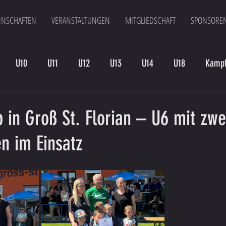
NSCHAFTEN
VERANSTALTUNGEN
MITGLIEDSCHAFT
SPONSORE
U10
U11
U12
U13
U14
U18
Kampf
en
Kampfmannschaft II
U15
Altherren
U15 B
in Groß St. Florian – U6 mit zwe
n im Einsatz