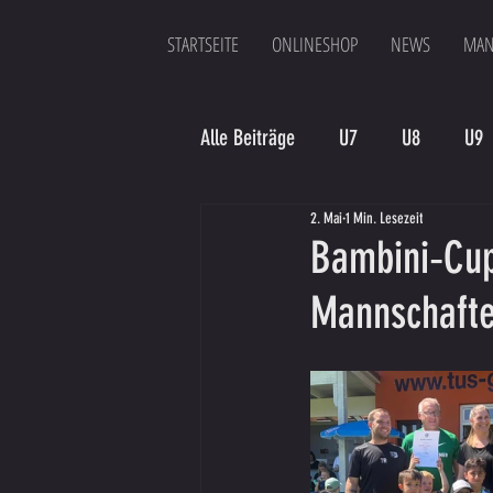
STARTSEITE
ONLINESHOP
NEWS
MAN
Alle Beiträge
U7
U8
U9
2. Mai
1 Min. Lesezeit
Spielergebnis
Veranstaltung
Bambini‑Cup 
Mannschafte
Bambinis