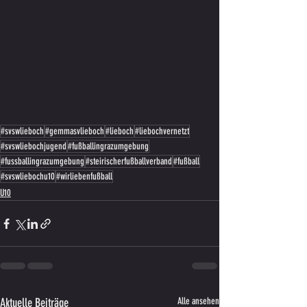
#svswlieboch
#gemmasvlieboch
#lieboch
#liebochvernetzt
#svswliebochjugend
#fußballingrazumgebung
#fussballingrazumgebung
#steirischerfußballverband
#fußball
#svswliebochu10
#wirliebenfußball
U10
Aktuelle Beiträge
Alle ansehen