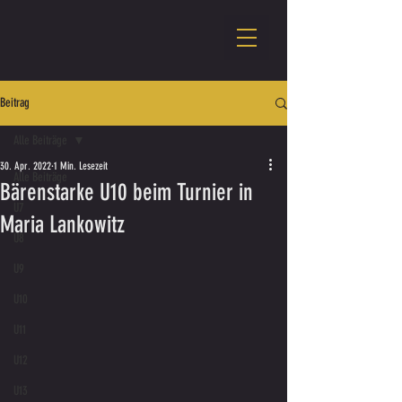
Beitrag
Alle Beiträge
30. Apr. 2022
1 Min. Lesezeit
Alle Beiträge
Bärenstarke U10 beim Turnier in
U7
Maria Lankowitz
U8
U9
U10
U11
U12
U13