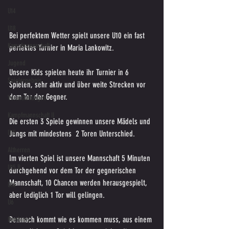
U14
U18
Bei perfektem Wetter spielt unsere U10 ein fast 
Kampfmannschaft
perfektes Turnier in Maria Lankowitz.
Jugend
Unsere Kids spielen heute ihr Turnier in 6 
Spielergebnis
Spielen, sehr aktiv und über weite Strecken vor 
dem Tor der Gegner.
Veranstaltungen
Kampfmannschaft II
Die ersten 3 Spiele gewinnen unsere Mädels und 
U15
Jungs mit mindestens  2 Toren Unterschied.
Altherren
Im vierten Spiel ist unsere Mannschaft 5 Minuten 
U15 B
durchgehend vor dem Tor der gegnerischen 
Mannschaft, 10 Chancen werden herausgespielt, 
U16
aber lediglich 1 Tor will gelingen. 
U6
Demnach kommt wie es kommen muss, aus einem 
Bambinis