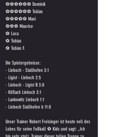
⚽️⚽️⚽️⚽️⚽️⚽️ Dominik 
⚽️⚽️⚽️⚽️⚽️⚽️ Tobias
⚽️⚽️⚽️⚽️⚽️ Maxi
⚽️⚽️⚽️ Maurice
⚽️ Luca
⚽️ Tobias
⚽️ Tobias F.
Die Spielergebnisse:
- Lieboch - Stallhofen 3:1
- Ligist - Lieboch 2:5
- Lieboch - Ligist B 3:0
- Köflach Lieboch 3:1
- Lankowitz Lieboch 1:1
- Lieboch Stallhofen b 11:0
Unser Trainer Robert Freisinger ist heute voll des 
Lobes für seine Fußball ⚽️ Kids und sagt: „Ich 
bin sehr stolz, Trainer dieser tollen Truppe zu 