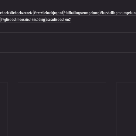
ieboch
#liebochvernetzt
#svswliebochjugend
#fußballingrazumgebung
#fussballingrazumgebun
l
#sgliebochmooskirchensöding
#svswliebochkm2