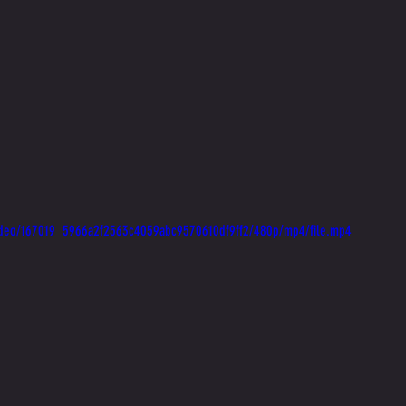
/video/167019_5966a2f2563c4059abc9570610df9ff2/480p/mp4/file.mp4