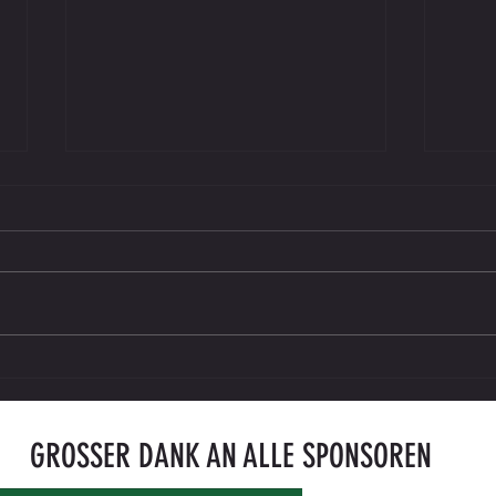
ABSAGE DES SPIELTAGS AM SAMSTAG
HEIMSP
29.3.2025 - UNBESPIELBARKEIT DES
gegen 
PLATZES
GROSSER DANK AN ALLE SPONSOREN