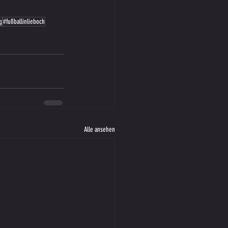
g
#fußballinlieboch
Alle ansehen