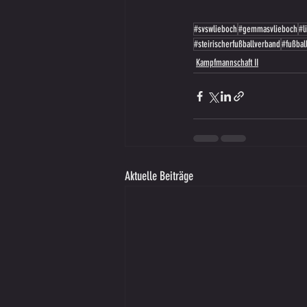
#svswlieboch
#gemmasvlieboch
#l
#steirischerfußballverband
#fußbal
Kampfmannschaft II
Aktuelle Beiträge