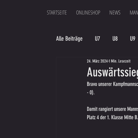
STARTSEITE
ONLINESHOP
NEWS
MAN
Alle Beiträge
U7
U8
U9
24. März 2024
1 Min. Lesezeit
Spielergebnis
Veranstaltung
Auswärtssie
Bravo unserer Kampfmannscha
Bambinis
- 0). 
Damit rangiert unsere Mannsc
Platz 4 der 1. Klasse Mitte 