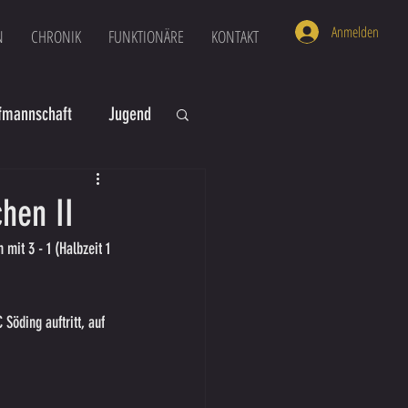
Anmelden
N
CHRONIK
FUNKTIONÄRE
KONTAKT
mannschaft
Jugend
U16
U6
hen II
it 3 - 1 (Halbzeit 1 
Söding auftritt, auf 