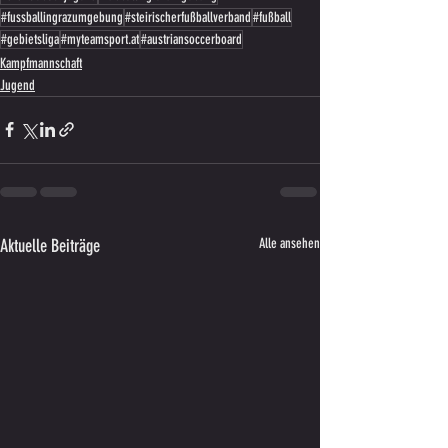
#fussballingrazumgebung
#steirischerfußballverband
#fußball
#gebietsliga
#myteamsport.at
#austriansoccerboard
Kampfmannschaft
Jugend
Aktuelle Beiträge
Alle ansehen