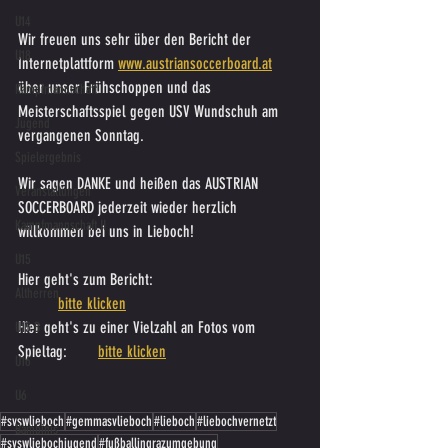
U14
Wir freuen uns sehr über den Bericht der 
U18
Internetplattform 
www.austriansoccerboard.at
über unser Frühschoppen und das 
Kampfmannschaft
Meisterschaftsspiel gegen USV Wundschuh am 
Jugend
vergangenen Sonntag.
Spielergebnis
Wir sagen DANKE und heißen das AUSTRIAN 
Veranstaltungen
SOCCERBOARD jederzeit wieder herzlich 
Kampfmannschaft II
willkommen bei uns in Lieboch!
U15
Hier geht's zum Bericht: 				
Altherren
bitte klicken
Hier geht's zu einer Vielzahl an Fotos vom 
U15 B
Spieltag:	
bitte klicken
U16
U6
#svswlieboch
#gemmasvlieboch
#lieboch
#liebochvernetzt
Bambinis
#svswliebochjugend
#fußballingrazumgebung