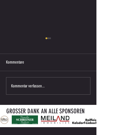
Kommentare
Saisonkarte 2026/27 ab sofort
ENDERGEBNIS VORBERE
Kommentar verfassen...
erhältlich
gegen ATUS BÄRNBACH
GROSSER DANK AN ALLE SPONSOREN