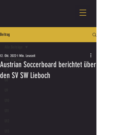
Beitrag
Alle Beiträge
12. Okt. 2022
1 Min. Lesezeit
Alle Beiträge
Austrian Soccerboard berichtet über
U7
den SV SW Lieboch
U8
U9
U10
U11
U12
U13