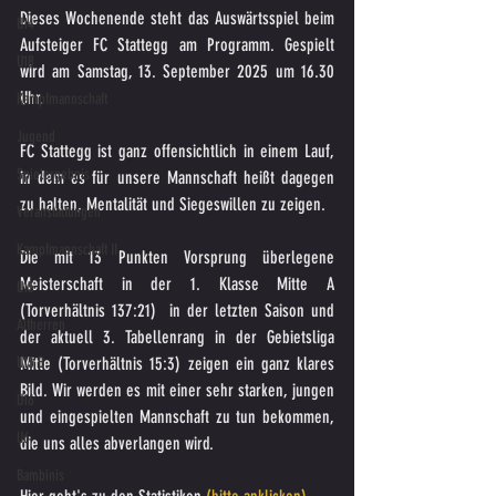
Dieses Wochenende steht das Auswärtsspiel beim 
U14
Aufsteiger FC Stattegg am Programm. Gespielt 
U18
wird am Samstag, 13. September 2025 um 16.30 
Uhr.
Kampfmannschaft
Jugend
FC Stattegg ist ganz offensichtlich in einem Lauf, 
Spielergebnis
in dem es für unsere Mannschaft heißt dagegen 
zu halten, Mentalität und Siegeswillen zu zeigen.
Veranstaltungen
Kampfmannschaft II
Die mit 13 Punkten Vorsprung überlegene 
Meisterschaft in der 1. Klasse Mitte A 
U15
(Torverhältnis 137:21)  in der letzten Saison und 
Altherren
der aktuell 3. Tabellenrang in der Gebietsliga 
Mitte (Torverhältnis 15:3) zeigen ein ganz klares 
U15 B
Bild. Wir werden es mit einer sehr starken, jungen 
U16
und eingespielten Mannschaft zu tun bekommen, 
U6
die uns alles abverlangen wird.
Bambinis