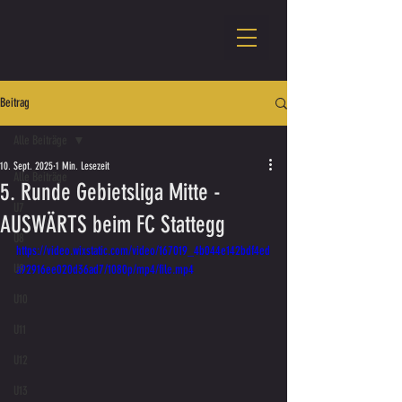
Beitrag
Alle Beiträge
10. Sept. 2025
1 Min. Lesezeit
Alle Beiträge
5. Runde Gebietsliga Mitte -
U7
AUSWÄRTS beim FC Stattegg
U8
https://video.wixstatic.com/video/167019_4b044e142bdf4ed
U9
a92916ee020d36ad7/1080p/mp4/file.mp4
U10
U11
U12
U13