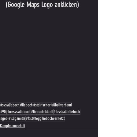
(Google Maps Logo anklicken)
#svswlieboch
#lieboch
#steirischerfußballverband
#90jahresvswlieboch
#liebochaktuell
#fussballinlieboch
#gebietsligamitte
#fcstattegg
liebochvernetzt
Kampfmannschaft