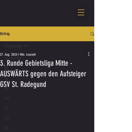
Beitrag
Alle Beiträge
27. Aug. 2024
1 Min. Lesezeit
Alle Beiträge
3. Runde Gebietsliga Mitte -
U7
AUSWÄRTS gegen den Aufsteiger
U8
GSV St. Radegund
U9
U10
U11
U12
U13