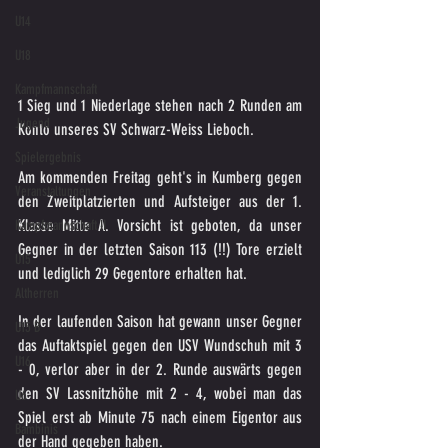
U14
U18
Kampfmannschaft
1 Sieg und 1 Niederlage stehen nach 2 Runden am 
Jugend
Konto unseres SV Schwarz-Weiss Lieboch.
Spielergebnis
Am kommenden Freitag geht's in Kumberg gegen 
Veranstaltungen
den Zweitplatzierten und Aufsteiger aus der 1. 
Klasse Mitte A. Vorsicht ist geboten, da unser 
Kampfmannschaft II
Gegner in der letzten Saison 113 (!!) Tore erzielt 
U15
und lediglich 29 Gegentore erhalten hat.
Altherren
In der laufenden Saison hat gewann unser Gegner 
U15 B
das Auftaktspiel gegen den USV Wundschuh mit 3 
U16
- 0, verlor aber in der 2. Runde auswärts gegen 
den SV Lassnitzhöhe mit 2 - 4, wobei man das 
U6
Spiel erst ab Minute 75 nach einem Eigentor aus 
Bambinis
der Hand gegeben haben.