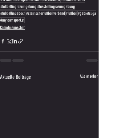
#fußballingrazumgebung
#fussballingrazumgebung
#fußballinlieboch
#steirischerfußballverband
#fußball
#gebietsliga
#myteamsport.at
Kampfmannschaft
Aktuelle Beiträge
Alle ansehen