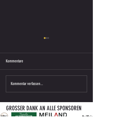
Kommentare
Saisonkarte 2026/27 ab sofort
ENDERGEBNIS VORBERE
Kommentar verfassen...
erhältlich
gegen ATUS BÄRNBACH
GROSSER DANK AN ALLE SPONSOREN