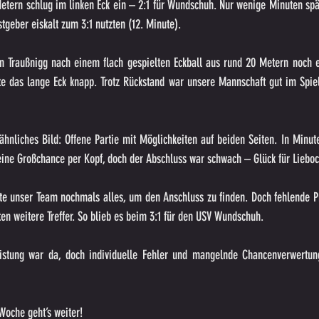
etern schlug im linken Eck ein – 2:1 für Wundschuh. Nur wenige Minuten spät
stgeber eiskalt zum 3:1 nutzten (12. Minute).
n Traußnigg nach einem flach gespielten Eckball aus rund 20 Metern noch ei
te das lange Eck knapp. Trotz Rückstand war unsere Mannschaft gut im Spiel,
 ähnliches Bild: Offene Partie mit Möglichkeiten auf beiden Seiten. In Minu
 eine Großchance per Kopf, doch der Abschluss war schwach – Glück für Lieboc
te unser Team nochmals alles, um den Anschluss zu finden. Doch fehlende Pr
en weitere Treffer. So blieb es beim 3:1 für den USV Wundschuh.
Leistung war da, doch individuelle Fehler und mangelnde Chancenverwertu
Woche geht’s weiter!