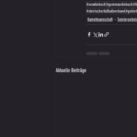
#svswlieboch
#gemmasvlieboch
#l
#steirischerfußballverband
#gebiet
Kampfmannschaft
Spielergebni
Aktuelle Beiträge