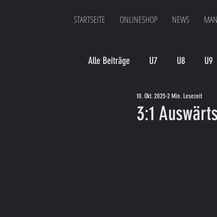
STARTSEITE
ONLINESHOP
NEWS
MAN
Alle Beiträge
U7
U8
U9
10. Okt. 2025
2 Min. Lesezeit
Spielergebnis
Veranstaltung
3:1 Auswärt
Bambinis