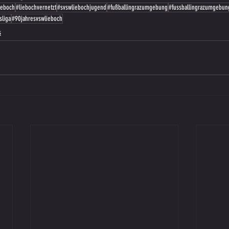
ieboch
#liebochvernetzt
#svswliebochjugend
#fußballingrazumgebung
#fussballingrazumgebun
sliga
#90jahresvswlieboch
s