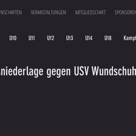
NSCHAFTEN
VERANSTALTUNGEN
MITGLIEDSCHAFT
SPONSORE
U10
U11
U12
U13
U14
U18
Kampf
en
Kampfmannschaft II
U15
Altherren
U15 B
sniederlage gegen USV Wundschu