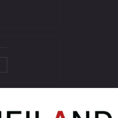
GEBNIS VORBEREITUNGSSPIEL
 ATUS BÄRNBACH II