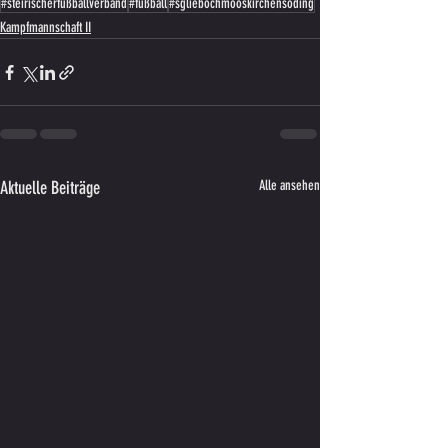
#steirischerfußballverband
#fußball
#sgliebochmooskirchensöding
Kampfmannschaft II
Aktuelle Beiträge
Alle ansehen