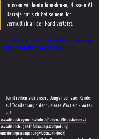
müssen wir heute hinnehmen, Hussein Al 
Darraje hat sich bei seinem Tor 
vermutlich an der Hand verletzt. 
https://video.wixstatic.com/video/167019_405bb8b1e15b4d2
6adb539593b8a029b/480p/mp4/file.mp4
Damit reihen sich unsere Jungs nach zwei Runden 
auf Tabellenrang 4 der 1. Klasse West ein - weiter 
so!
#svswlieboch
#gemmasvlieboch
#lieboch
#liebochvernetzt
#svswliebochjugend
#fußballingrazumgebung
#fussballingrazumgebung
#fußballinlieboch