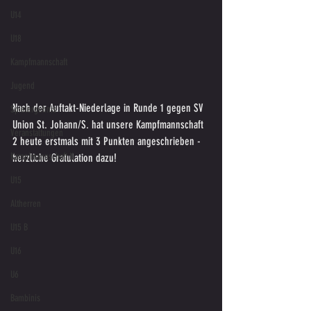
U14
U18
Kampfmannschaft
Jugend
Nach der Auftakt-Niederlage in Runde 1 gegen SV 
Spielergebnis
Union St. Johann/S. hat unsere Kampfmannschaft 
Veranstaltungen
2 heute erstmals mit 3 Punkten angeschrieben - 
Kampfmannschaft II
herzliche Gratulation dazu!
U15
Altherren
U15 B
U16
U6
Bambinis