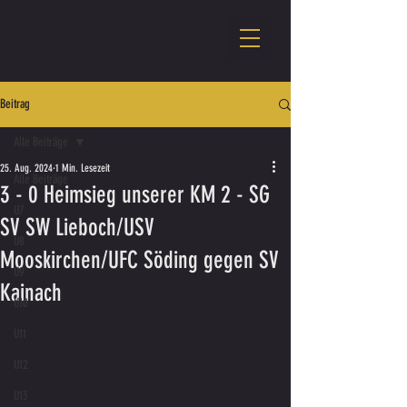
Beitrag
Alle Beiträge
25. Aug. 2024
1 Min. Lesezeit
Alle Beiträge
3 - 0 Heimsieg unserer KM 2 - SG
U7
SV SW Lieboch/USV
U8
Mooskirchen/UFC Söding gegen SV
U9
Kainach
U10
U11
U12
U13