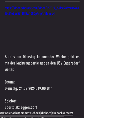
https://video.wixstatic.com/video/167019_b6fce2a5940a448
18c8169bc56148f2a/1080p/mp4/file.mp4
Bereits am Dienstag kommender Woche geht es 
mit der Nachtragspartie gegen den USV Eggersdorf 
weiter.
Datum:	
Dienstag, 24.09.2024, 19.00 Uhr
Spielort:
Sportplatz Eggersdorf
#svswlieboch
#gemmasvlieboch
#lieboch
#liebochvernetzt