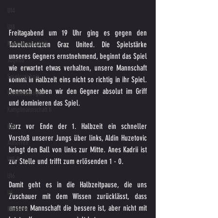
U14
U18
Freitagabend um 19 Uhr ging es gegen den 
Kampfmannschaft
Tabellenletzten Graz United. Die Spielstärke 
unseres Gegners ernstnehmend, beginnt das Spiel 
Jugend
wie erwartet etwas verhalten, unsere Mannschaft 
Spielergebnis
kommt in Halbzeit eins nicht so richtig in ihr Spiel. 
Dennoch haben wir den Gegner absolut im Griff 
Veranstaltungen
und dominieren das Spiel.
Kampfmannschaft II
Kurz vor Ende der 1. Halbzeit ein schneller 
U15
Vorstoß unserer Jungs über links, Aldin Huzetovic 
Altherren
bringt den Ball von links zur Mitte. Anes Kadrii ist 
U15 B
zur Stelle und trifft zum erlösenden 1 - 0.
U16
Damit geht es in die Halbzeitpause, die uns 
U6
Zuschauer mit dem Wissen zurücklässt, dass 
unsere Mannschaft die bessere ist, aber nicht mit 
Bambinis