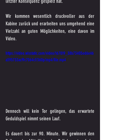
letzter Konsequenz gespielt hat.
Wir kommen wesentlich druckvoller aus der 
Kabine zurück und erarbeiten uns umgehend eine 
Vielzahl an guten Möglichkeiten, eine davon im 
Video.
https://video.wixstatic.com/video/167019_38b73405ed6e46
a395733acf9c7064cf/360p/mp4/file.mp4
Dennoch will kein Tor gelingen, das erwartete 
Geduldspiel nimmt seinen Lauf.
Es dauert bis zur 90. Minute. Wir gewinnen den 