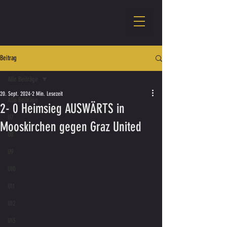
Beitrag
Alle Beiträge
20. Sept. 2024
2 Min. Lesezeit
Alle Beiträge
2- 0 Heimsieg AUSWÄRTS in
U7
Mooskirchen gegen Graz United
U8
U9
U10
U11
U12
U13