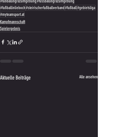
#fußballingrazumgebung
#fussballingrazumgebung
#fußballinlieboch
#steirischerfußballverband
#fußball
#gebietsliga
#myteamsport.at
Kampfmannschaft
Spielergebnis
Aktuelle Beiträge
Alle ansehen